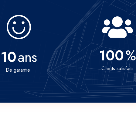
100
%
10
ans
Clients satisfaits
De garantie