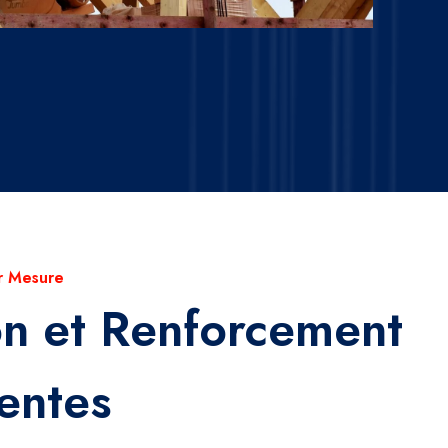
r Mesure
on et Renforcement
entes