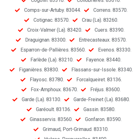
Cogolin. 83310.
Collobrières. 83610.
Comps-sur-Artuby. 83044.
Correns. 83570.
Cotignac. 83570.
Crau (La). 83260.
Croix-Valmer (La). 83420.
Cuers. 83390.
Draguignan. 83300.
Entrecasteaux. 83570.
Esparron-de-Pallières. 83560.
Evenos. 83330.
Farlède (La). 83210.
Fayence. 83440.
Figanières. 83830.
Flassans-sur-Issole. 83340.
Flayosc. 83780.
Forcalqueiret. 83136.
Fox-Amphoux. 83670.
Fréjus. 83600.
Garde (La). 83130.
Garde-Freinet (La). 83680.
Garéoult. 83136.
Gassin. 83580.
Ginasservis. 83560.
Gonfaron. 83590.
Grimaud, Port-Grimaud. 83310.