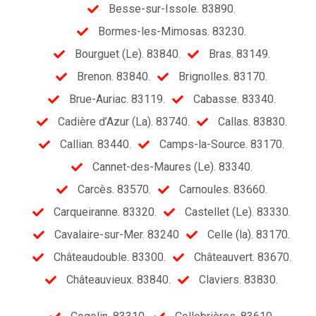
Besse-sur-Issole. 83890.
Bormes-les-Mimosas. 83230.
Bourguet (Le). 83840.
Bras. 83149.
Brenon. 83840.
Brignolles. 83170.
Brue-Auriac. 83119.
Cabasse. 83340.
Cadière d’Azur (La). 83740.
Callas. 83830.
Callian. 83440.
Camps-la-Source. 83170.
Cannet-des-Maures (Le). 83340.
Carcès. 83570.
Carnoules. 83660.
Carqueiranne. 83320.
Castellet (Le). 83330.
Cavalaire-sur-Mer. 83240
Celle (la). 83170.
Châteaudouble. 83300.
Châteauvert. 83670.
Châteauvieux. 83840.
Claviers. 83830.