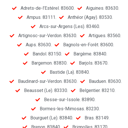
Adrets-de-l’Estérel. 83600.
Aiguines. 83630.
Ampus. 83111.
Anthéor (Agay). 83530.
Arcs-sur-Argens (Les). 83460.
Artignosc-sur-Verdon. 83630.
Artigues. 83560.
Aups. 83630.
Bagnols-en-Forêt. 83600.
Bandol. 83150.
Bargème. 83840.
Bargemon. 83830.
Barjols. 83670.
Bastide (La). 83840.
Baudinard-sur-Verdon. 83630.
Bauduen. 83630.
Beausset (Le). 83330.
Belgentier. 83210.
Besse-sur-Issole. 83890.
Bormes-les-Mimosas. 83230.
Bourguet (Le). 83840.
Bras. 83149.
Brenon. 83840.
Brignolles. 83170.