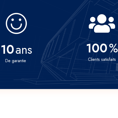
100
%
10
ans
Clients satisfaits
De garantie