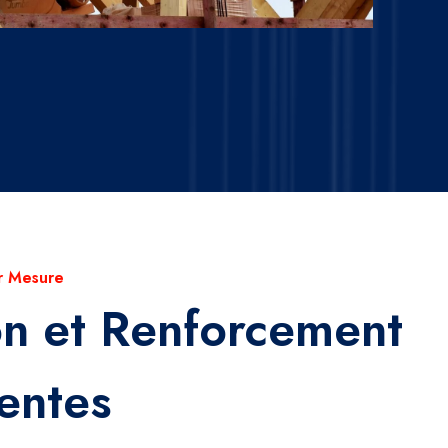
r Mesure
on et Renforcement
entes