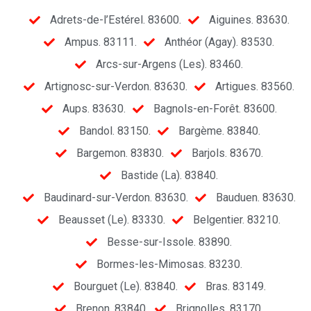
Adrets-de-l’Estérel. 83600.
Aiguines. 83630.
Ampus. 83111.
Anthéor (Agay). 83530.
Arcs-sur-Argens (Les). 83460.
Artignosc-sur-Verdon. 83630.
Artigues. 83560.
Aups. 83630.
Bagnols-en-Forêt. 83600.
Bandol. 83150.
Bargème. 83840.
Bargemon. 83830.
Barjols. 83670.
Bastide (La). 83840.
Baudinard-sur-Verdon. 83630.
Bauduen. 83630.
Beausset (Le). 83330.
Belgentier. 83210.
Besse-sur-Issole. 83890.
Bormes-les-Mimosas. 83230.
Bourguet (Le). 83840.
Bras. 83149.
Brenon. 83840.
Brignolles. 83170.