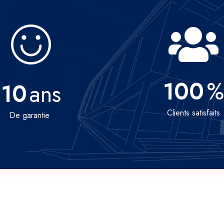
100
%
10
ans
Clients satisfaits
De garantie