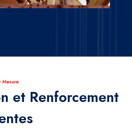
r Mesure
on et Renforcement
entes