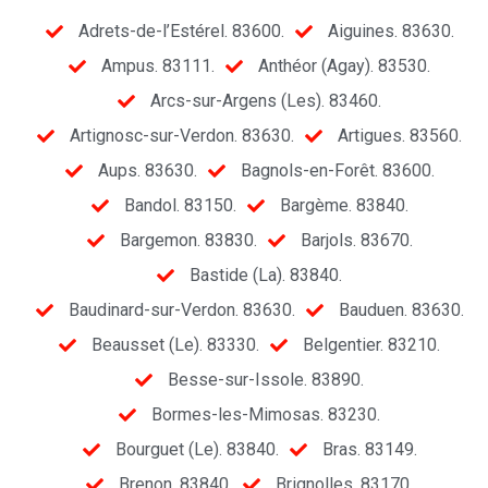
Adrets-de-l’Estérel. 83600.
Aiguines. 83630.
Ampus. 83111.
Anthéor (Agay). 83530.
Arcs-sur-Argens (Les). 83460.
Artignosc-sur-Verdon. 83630.
Artigues. 83560.
Aups. 83630.
Bagnols-en-Forêt. 83600.
Bandol. 83150.
Bargème. 83840.
Bargemon. 83830.
Barjols. 83670.
Bastide (La). 83840.
Baudinard-sur-Verdon. 83630.
Bauduen. 83630.
Beausset (Le). 83330.
Belgentier. 83210.
Besse-sur-Issole. 83890.
Bormes-les-Mimosas. 83230.
Bourguet (Le). 83840.
Bras. 83149.
Brenon. 83840.
Brignolles. 83170.