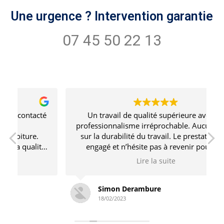
Une urgence ? Intervention garantie
07 45 50 22 13
é
Un travail de qualité supérieure avec un
professionnalisme irréprochable. Aucun doute
sur la durabilité du travail. Le prestataire est
é
engagé et n’hésite pas à revenir pour des
s
ajustements si nécessaire. Je recommande
Lire la suite
sans problème !
Simon Derambure
18/02/2023