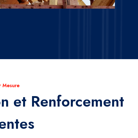
r Mesure
on et Renforcement
entes