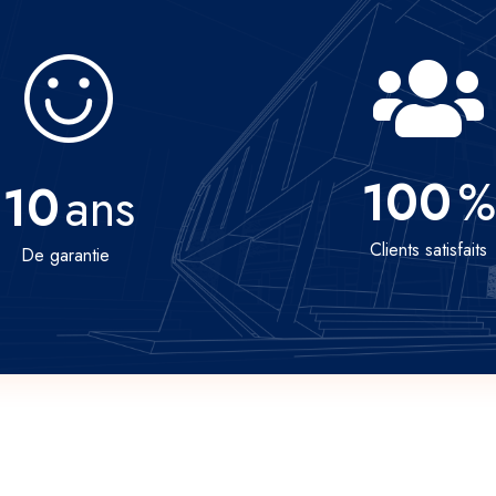
100
%
10
ans
Clients satisfaits
De garantie