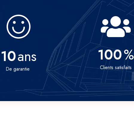
100
%
10
ans
Clients satisfaits
De garantie