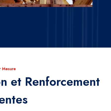
r Mesure
on et Renforcement
entes