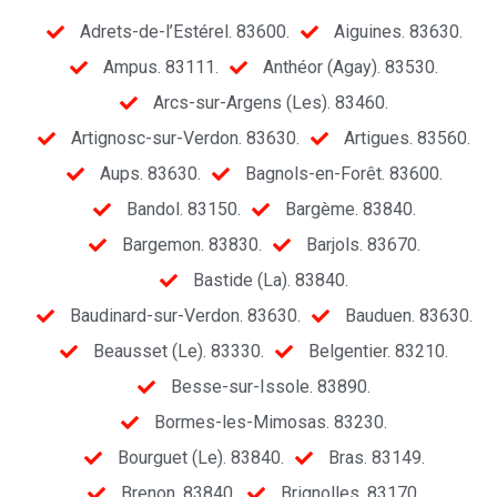
Adrets-de-l’Estérel. 83600.
Aiguines. 83630.
Ampus. 83111.
Anthéor (Agay). 83530.
Arcs-sur-Argens (Les). 83460.
Artignosc-sur-Verdon. 83630.
Artigues. 83560.
Aups. 83630.
Bagnols-en-Forêt. 83600.
Bandol. 83150.
Bargème. 83840.
Bargemon. 83830.
Barjols. 83670.
Bastide (La). 83840.
Baudinard-sur-Verdon. 83630.
Bauduen. 83630.
Beausset (Le). 83330.
Belgentier. 83210.
Besse-sur-Issole. 83890.
Bormes-les-Mimosas. 83230.
Bourguet (Le). 83840.
Bras. 83149.
Brenon. 83840.
Brignolles. 83170.