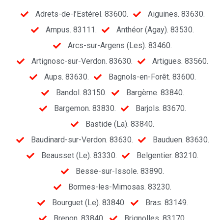
Adrets-de-l’Estérel. 83600.
Aiguines. 83630.
Ampus. 83111.
Anthéor (Agay). 83530.
Arcs-sur-Argens (Les). 83460.
Artignosc-sur-Verdon. 83630.
Artigues. 83560.
Aups. 83630.
Bagnols-en-Forêt. 83600.
Bandol. 83150.
Bargème. 83840.
Bargemon. 83830.
Barjols. 83670.
Bastide (La). 83840.
Baudinard-sur-Verdon. 83630.
Bauduen. 83630.
Beausset (Le). 83330.
Belgentier. 83210.
Besse-sur-Issole. 83890.
Bormes-les-Mimosas. 83230.
Bourguet (Le). 83840.
Bras. 83149.
Brenon. 83840.
Brignolles. 83170.