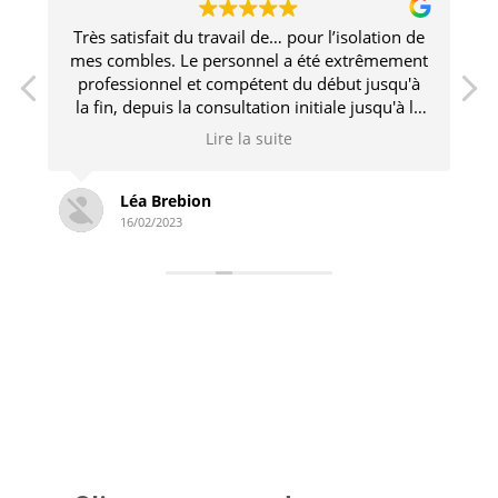
Très satisfait du travail de… pour l’isolation de
e
mes combles. Le personnel a été extrêmement
professionnel et compétent du début jusqu'à
la fin, depuis la consultation initiale jusqu'à la
fin de l'installation.
Lire la suite
Léa Brebion
16/02/2023