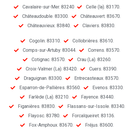
Cavalaire-sur-Mer. 83240
Celle (la). 83170.
Châteaudouble. 83300.
Châteauvert. 83670.
Châteauvieux. 83840.
Claviers. 83830.
Cogolin. 83310.
Collobrières. 83610.
Comps-sur-Artuby. 83044.
Correns. 83570.
Cotignac. 83570.
Crau (La). 83260.
Croix-Valmer (La). 83420.
Cuers. 83390.
Draguignan. 83300.
Entrecasteaux. 83570.
Esparron-de-Pallières. 83560.
Evenos. 83330.
Farlède (La). 83210.
Fayence. 83440.
Figanières. 83830.
Flassans-sur-Issole. 83340.
Flayosc. 83780.
Forcalqueiret. 83136.
Fox-Amphoux. 83670.
Fréjus. 83600.