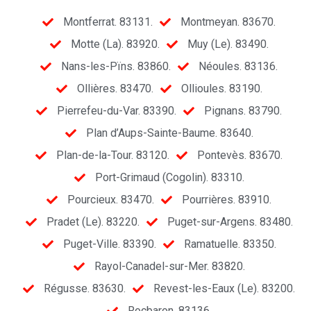
Montferrat. 83131.
Montmeyan. 83670.
Motte (La). 83920.
Muy (Le). 83490.
Nans-les-Pïns. 83860.
Néoules. 83136.
Ollières. 83470.
Ollioules. 83190.
Pierrefeu-du-Var. 83390.
Pignans. 83790.
Plan d’Aups-Sainte-Baume. 83640.
Plan-de-la-Tour. 83120.
Pontevès. 83670.
Port-Grimaud (Cogolin). 83310.
Pourcieux. 83470.
Pourrières. 83910.
Pradet (Le). 83220.
Puget-sur-Argens. 83480.
Puget-Ville. 83390.
Ramatuelle. 83350.
Rayol-Canadel-sur-Mer. 83820.
Régusse. 83630.
Revest-les-Eaux (Le). 83200.
Rocbaron. 83136.