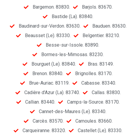
Bargemon. 83830.
Barjols. 83670.
Bastide (La). 83840.
Baudinard-sur-Verdon. 83630.
Bauduen. 83630.
Beausset (Le). 83330.
Belgentier. 83210.
Besse-sur-Issole. 83890.
Bormes-les-Mimosas. 83230.
Bourguet (Le). 83840.
Bras. 83149.
Brenon. 83840.
Brignolles. 83170.
Brue-Auriac. 83119.
Cabasse. 83340.
Cadière d’Azur (La). 83740.
Callas. 83830.
Callian. 83440.
Camps-la-Source. 83170.
Cannet-des-Maures (Le). 83340.
Carcès. 83570.
Carnoules. 83660.
Carqueiranne. 83320.
Castellet (Le). 83330.