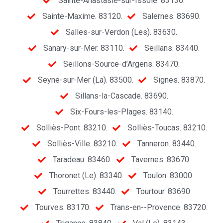
Sainte-Anastasie-sur-Issole. 83136.
Sainte-Maxime. 83120.
Salernes. 83690.
Salles-sur-Verdon (Les). 83630.
Sanary-sur-Mer. 83110.
Seillans. 83440.
Seillons-Source-d’Argens. 83470.
Seyne-sur-Mer (La). 83500.
Signes. 83870.
Sillans-la-Cascade. 83690.
Six-Fours-les-Plages. 83140.
Solliès-Pont. 83210.
Solliès-Toucas. 83210.
Solliès-Ville. 83210.
Tanneron. 83440.
Taradeau. 83460.
Tavernes. 83670.
Thoronet (Le). 83340.
Toulon. 83000.
Tourrettes. 83440.
Tourtour. 83690
Tourves. 83170.
Trans-en--Provence. 83720.