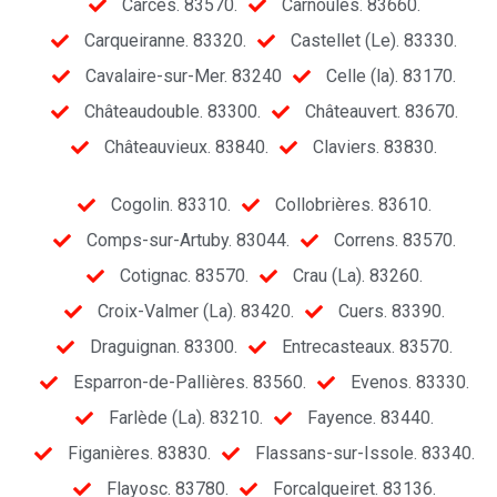
Carcès. 83570.
Carnoules. 83660.
Carqueiranne. 83320.
Castellet (Le). 83330.
Cavalaire-sur-Mer. 83240
Celle (la). 83170.
Châteaudouble. 83300.
Châteauvert. 83670.
Châteauvieux. 83840.
Claviers. 83830.
Cogolin. 83310.
Collobrières. 83610.
Comps-sur-Artuby. 83044.
Correns. 83570.
Cotignac. 83570.
Crau (La). 83260.
Croix-Valmer (La). 83420.
Cuers. 83390.
Draguignan. 83300.
Entrecasteaux. 83570.
Esparron-de-Pallières. 83560.
Evenos. 83330.
Farlède (La). 83210.
Fayence. 83440.
Figanières. 83830.
Flassans-sur-Issole. 83340.
Flayosc. 83780.
Forcalqueiret. 83136.