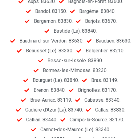
Aups. 83630.
Bagnols-en-Forêt. 83600.
Bandol. 83150.
Bargème. 83840.
Bargemon. 83830.
Barjols. 83670.
Bastide (La). 83840.
Baudinard-sur-Verdon. 83630.
Bauduen. 83630.
Beausset (Le). 83330.
Belgentier. 83210.
Besse-sur-Issole. 83890.
Bormes-les-Mimosas. 83230.
Bourguet (Le). 83840.
Bras. 83149.
Brenon. 83840.
Brignolles. 83170.
Brue-Auriac. 83119.
Cabasse. 83340.
Cadière d’Azur (La). 83740.
Callas. 83830.
Callian. 83440.
Camps-la-Source. 83170.
Cannet-des-Maures (Le). 83340.