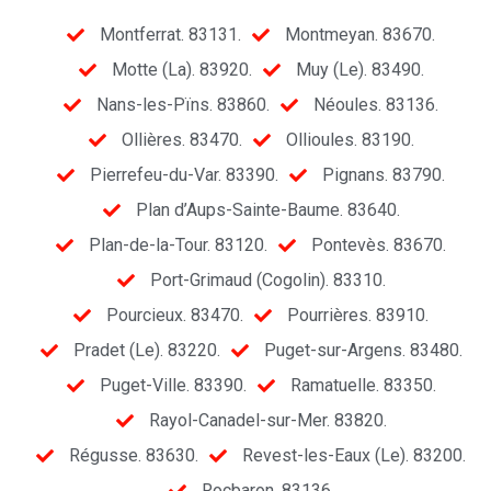
Montferrat. 83131.
Montmeyan. 83670.
Motte (La). 83920.
Muy (Le). 83490.
Nans-les-Pïns. 83860.
Néoules. 83136.
Ollières. 83470.
Ollioules. 83190.
Pierrefeu-du-Var. 83390.
Pignans. 83790.
Plan d’Aups-Sainte-Baume. 83640.
Plan-de-la-Tour. 83120.
Pontevès. 83670.
Port-Grimaud (Cogolin). 83310.
Pourcieux. 83470.
Pourrières. 83910.
Pradet (Le). 83220.
Puget-sur-Argens. 83480.
Puget-Ville. 83390.
Ramatuelle. 83350.
Rayol-Canadel-sur-Mer. 83820.
Régusse. 83630.
Revest-les-Eaux (Le). 83200.
Rocbaron. 83136.