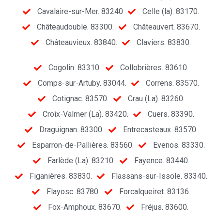
Cavalaire-sur-Mer. 83240
Celle (la). 83170.
Châteaudouble. 83300.
Châteauvert. 83670.
Châteauvieux. 83840.
Claviers. 83830.
Cogolin. 83310.
Collobrières. 83610.
Comps-sur-Artuby. 83044.
Correns. 83570.
Cotignac. 83570.
Crau (La). 83260.
Croix-Valmer (La). 83420.
Cuers. 83390.
Draguignan. 83300.
Entrecasteaux. 83570.
Esparron-de-Pallières. 83560.
Evenos. 83330.
Farlède (La). 83210.
Fayence. 83440.
Figanières. 83830.
Flassans-sur-Issole. 83340.
Flayosc. 83780.
Forcalqueiret. 83136.
Fox-Amphoux. 83670.
Fréjus. 83600.