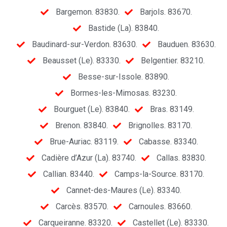
Bargemon. 83830.
Barjols. 83670.
Bastide (La). 83840.
Baudinard-sur-Verdon. 83630.
Bauduen. 83630.
Beausset (Le). 83330.
Belgentier. 83210.
Besse-sur-Issole. 83890.
Bormes-les-Mimosas. 83230.
Bourguet (Le). 83840.
Bras. 83149.
Brenon. 83840.
Brignolles. 83170.
Brue-Auriac. 83119.
Cabasse. 83340.
Cadière d’Azur (La). 83740.
Callas. 83830.
Callian. 83440.
Camps-la-Source. 83170.
Cannet-des-Maures (Le). 83340.
Carcès. 83570.
Carnoules. 83660.
Carqueiranne. 83320.
Castellet (Le). 83330.