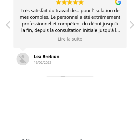
Très satisfait du travail de… pour l’isolation de
e
mes combles. Le personnel a été extrêmement
professionnel et compétent du début jusqu'à
la fin, depuis la consultation initiale jusqu'à la
fin de l'installation.
Lire la suite
Léa Brebion
16/02/2023