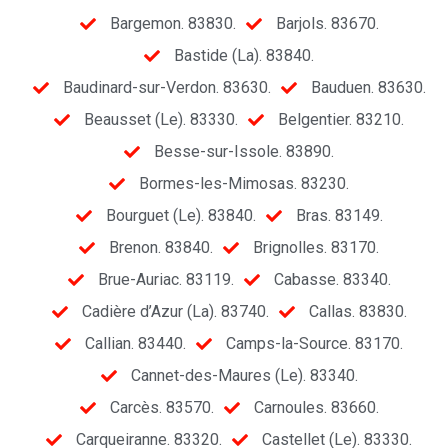
Bargemon. 83830.
Barjols. 83670.
Bastide (La). 83840.
Baudinard-sur-Verdon. 83630.
Bauduen. 83630.
Beausset (Le). 83330.
Belgentier. 83210.
Besse-sur-Issole. 83890.
Bormes-les-Mimosas. 83230.
Bourguet (Le). 83840.
Bras. 83149.
Brenon. 83840.
Brignolles. 83170.
Brue-Auriac. 83119.
Cabasse. 83340.
Cadière d’Azur (La). 83740.
Callas. 83830.
Callian. 83440.
Camps-la-Source. 83170.
Cannet-des-Maures (Le). 83340.
Carcès. 83570.
Carnoules. 83660.
Carqueiranne. 83320.
Castellet (Le). 83330.