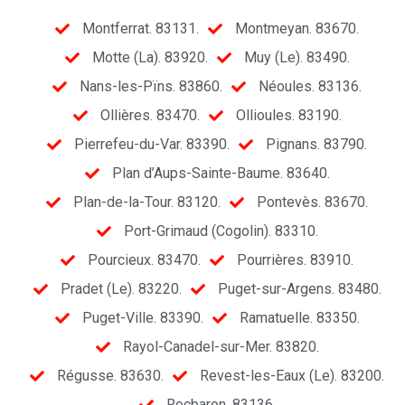
Montferrat. 83131.
Montmeyan. 83670.
Motte (La). 83920.
Muy (Le). 83490.
Nans-les-Pïns. 83860.
Néoules. 83136.
Ollières. 83470.
Ollioules. 83190.
Pierrefeu-du-Var. 83390.
Pignans. 83790.
Plan d’Aups-Sainte-Baume. 83640.
Plan-de-la-Tour. 83120.
Pontevès. 83670.
Port-Grimaud (Cogolin). 83310.
Pourcieux. 83470.
Pourrières. 83910.
Pradet (Le). 83220.
Puget-sur-Argens. 83480.
Puget-Ville. 83390.
Ramatuelle. 83350.
Rayol-Canadel-sur-Mer. 83820.
Régusse. 83630.
Revest-les-Eaux (Le). 83200.
Rocbaron. 83136.