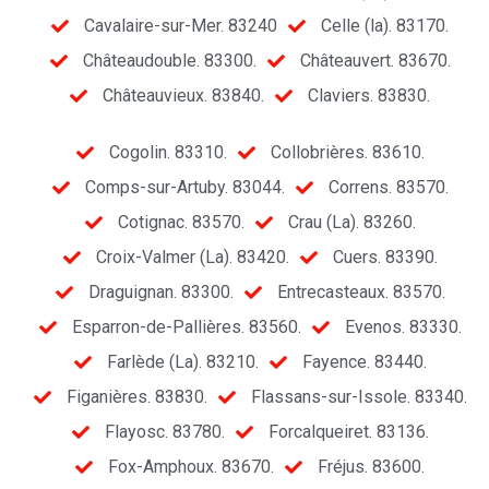
Cavalaire-sur-Mer. 83240
Celle (la). 83170.
Châteaudouble. 83300.
Châteauvert. 83670.
Châteauvieux. 83840.
Claviers. 83830.
Cogolin. 83310.
Collobrières. 83610.
Comps-sur-Artuby. 83044.
Correns. 83570.
Cotignac. 83570.
Crau (La). 83260.
Croix-Valmer (La). 83420.
Cuers. 83390.
Draguignan. 83300.
Entrecasteaux. 83570.
Esparron-de-Pallières. 83560.
Evenos. 83330.
Farlède (La). 83210.
Fayence. 83440.
Figanières. 83830.
Flassans-sur-Issole. 83340.
Flayosc. 83780.
Forcalqueiret. 83136.
Fox-Amphoux. 83670.
Fréjus. 83600.