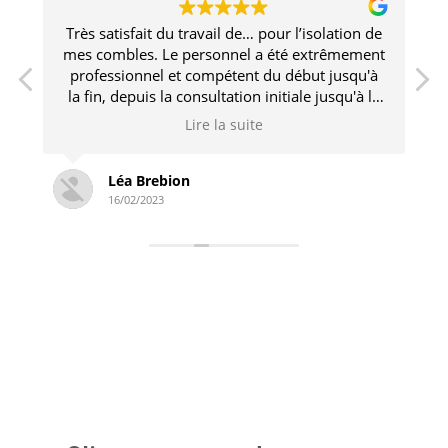
Très satisfait du travail de… pour l’isolation de
e
mes combles. Le personnel a été extrêmement
professionnel et compétent du début jusqu'à
la fin, depuis la consultation initiale jusqu'à la
fin de l'installation.
Lire la suite
Léa Brebion
16/02/2023