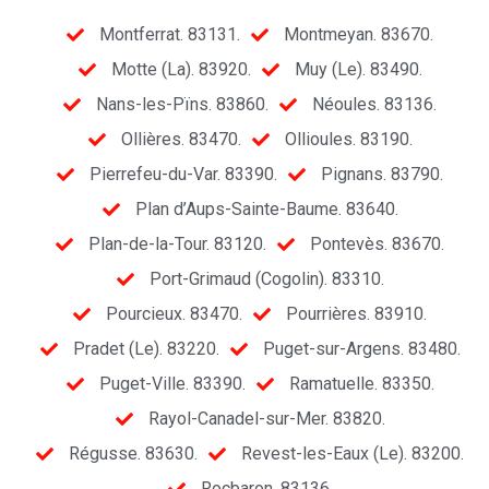
Montferrat. 83131.
Montmeyan. 83670.
Motte (La). 83920.
Muy (Le). 83490.
Nans-les-Pïns. 83860.
Néoules. 83136.
Ollières. 83470.
Ollioules. 83190.
Pierrefeu-du-Var. 83390.
Pignans. 83790.
Plan d’Aups-Sainte-Baume. 83640.
Plan-de-la-Tour. 83120.
Pontevès. 83670.
Port-Grimaud (Cogolin). 83310.
Pourcieux. 83470.
Pourrières. 83910.
Pradet (Le). 83220.
Puget-sur-Argens. 83480.
Puget-Ville. 83390.
Ramatuelle. 83350.
Rayol-Canadel-sur-Mer. 83820.
Régusse. 83630.
Revest-les-Eaux (Le). 83200.
Rocbaron. 83136.