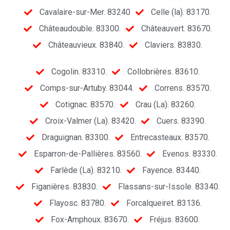
Cavalaire-sur-Mer. 83240
Celle (la). 83170.
Châteaudouble. 83300.
Châteauvert. 83670.
Châteauvieux. 83840.
Claviers. 83830.
Cogolin. 83310.
Collobrières. 83610.
Comps-sur-Artuby. 83044.
Correns. 83570.
Cotignac. 83570.
Crau (La). 83260.
Croix-Valmer (La). 83420.
Cuers. 83390.
Draguignan. 83300.
Entrecasteaux. 83570.
Esparron-de-Pallières. 83560.
Evenos. 83330.
Farlède (La). 83210.
Fayence. 83440.
Figanières. 83830.
Flassans-sur-Issole. 83340.
Flayosc. 83780.
Forcalqueiret. 83136.
Fox-Amphoux. 83670.
Fréjus. 83600.