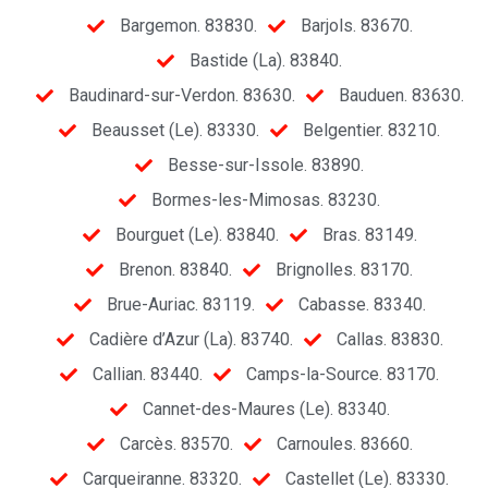
Bargemon. 83830.
Barjols. 83670.
Bastide (La). 83840.
Baudinard-sur-Verdon. 83630.
Bauduen. 83630.
Beausset (Le). 83330.
Belgentier. 83210.
Besse-sur-Issole. 83890.
Bormes-les-Mimosas. 83230.
Bourguet (Le). 83840.
Bras. 83149.
Brenon. 83840.
Brignolles. 83170.
Brue-Auriac. 83119.
Cabasse. 83340.
Cadière d’Azur (La). 83740.
Callas. 83830.
Callian. 83440.
Camps-la-Source. 83170.
Cannet-des-Maures (Le). 83340.
Carcès. 83570.
Carnoules. 83660.
Carqueiranne. 83320.
Castellet (Le). 83330.