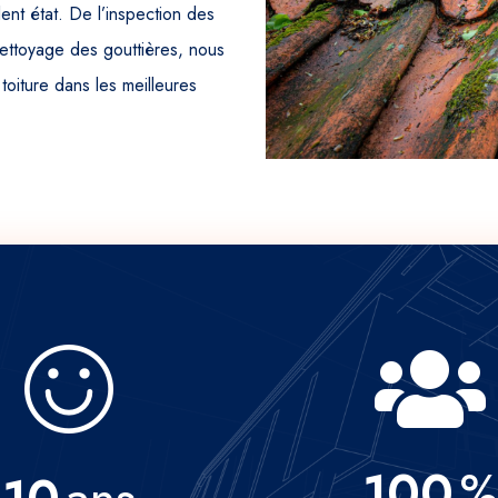
ent état. De l’inspection des
 nettoyage des gouttières, nous
 toiture dans les meilleures
100
%