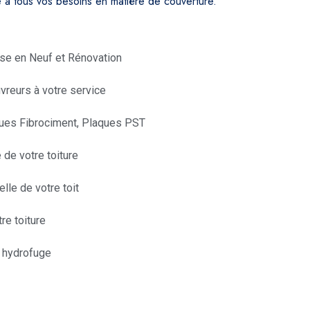
à tous vos besoins en matière de couverture.
ose en Neuf et Rénovation
vreurs à votre service
aques Fibrociment, Plaques PST
 de votre toiture
elle de votre toit
re toiture
 hydrofuge