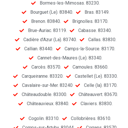
Bormes-les-Mimosas. 83230.
Bourguet (Le). 83840.
Bras. 83149.
Brenon. 83840.
Brignolles. 83170.
Brue-Auriac. 83119.
Cabasse. 83340.
Cadière d’Azur (La). 83740.
Callas. 83830.
Callian. 83440.
Camps-la-Source. 83170.
Cannet-des-Maures (Le). 83340.
Carcès. 83570.
Carnoules. 83660.
Carqueiranne. 83320.
Castellet (Le). 83330.
Cavalaire-sur-Mer. 83240
Celle (la). 83170.
Châteaudouble. 83300.
Châteauvert. 83670.
Châteauvieux. 83840.
Claviers. 83830.
Cogolin. 83310.
Collobrières. 83610.
Comps-sur-Artuby. 83044.
Correns. 83570.