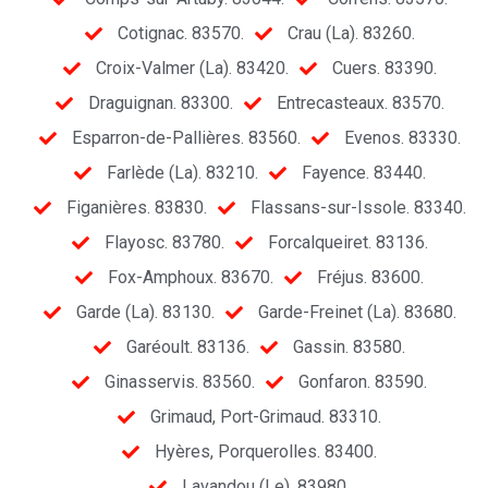
Cotignac. 83570.
Crau (La). 83260.
Croix-Valmer (La). 83420.
Cuers. 83390.
Draguignan. 83300.
Entrecasteaux. 83570.
Esparron-de-Pallières. 83560.
Evenos. 83330.
Farlède (La). 83210.
Fayence. 83440.
Figanières. 83830.
Flassans-sur-Issole. 83340.
Flayosc. 83780.
Forcalqueiret. 83136.
Fox-Amphoux. 83670.
Fréjus. 83600.
Garde (La). 83130.
Garde-Freinet (La). 83680.
Garéoult. 83136.
Gassin. 83580.
Ginasservis. 83560.
Gonfaron. 83590.
Grimaud, Port-Grimaud. 83310.
Hyères, Porquerolles. 83400.
Lavandou (Le). 83980.