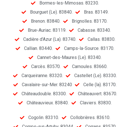
Bormes-les-Mimosas. 83230.
Bourguet (Le). 83840.
Bras. 83149.
Brenon. 83840.
Brignolles. 83170.
Brue-Auriac. 83119.
Cabasse. 83340.
Cadière d’Azur (La). 83740.
Callas. 83830.
Callian. 83440.
Camps-la-Source. 83170.
Cannet-des-Maures (Le). 83340.
Carcès. 83570.
Carnoules. 83660.
Carqueiranne. 83320.
Castellet (Le). 83330.
Cavalaire-sur-Mer. 83240
Celle (la). 83170.
Châteaudouble. 83300.
Châteauvert. 83670.
Châteauvieux. 83840.
Claviers. 83830.
Cogolin. 83310.
Collobrières. 83610.
Comps-sur-Artuby. 83044.
Correns. 83570.