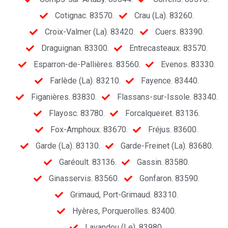
Cotignac. 83570.
Crau (La). 83260.
Croix-Valmer (La). 83420.
Cuers. 83390.
Draguignan. 83300.
Entrecasteaux. 83570.
Esparron-de-Pallières. 83560.
Evenos. 83330.
Farlède (La). 83210.
Fayence. 83440.
Figanières. 83830.
Flassans-sur-Issole. 83340.
Flayosc. 83780.
Forcalqueiret. 83136.
Fox-Amphoux. 83670.
Fréjus. 83600.
Garde (La). 83130.
Garde-Freinet (La). 83680.
Garéoult. 83136.
Gassin. 83580.
Ginasservis. 83560.
Gonfaron. 83590.
Grimaud, Port-Grimaud. 83310.
Hyères, Porquerolles. 83400.
Lavandou (Le). 83980.