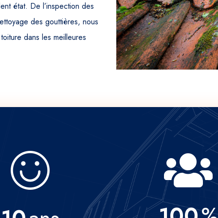
ent état. De l’inspection des
 nettoyage des gouttières, nous
 toiture dans les meilleures
100
%