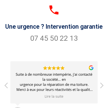
Une urgence ? Intervention garantie
07 45 50 22 13
Suite à de nombreuse intempérie, j'ai contacté
la société… en
urgence pour la réparation de ma toiture.
Merci à eux pour leurs réactivités et la qualité
de travail effectué dans un intervalle de temps
Lire la suite
.
aussi court !
Je vous les recommande les yeux fermés