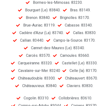
Bormes-les-Mimosas. 83230.
Bourguet (Le). 83840.
Bras. 83149.
Brenon. 83840.
Brignolles. 83170.
Brue-Auriac. 83119.
Cabasse. 83340.
Cadière d’Azur (La). 83740.
Callas. 83830.
Callian. 83440.
Camps-la-Source. 83170.
Cannet-des-Maures (Le). 83340.
Carcès. 83570.
Carnoules. 83660.
Carqueiranne. 83320.
Castellet (Le). 83330.
Cavalaire-sur-Mer. 83240
Celle (la). 83170.
Châteaudouble. 83300.
Châteauvert. 83670.
Châteauvieux. 83840.
Claviers. 83830.
Cogolin. 83310.
Collobrières. 83610.
Comps-sur-Artuby. 83044.
Correns. 83570.