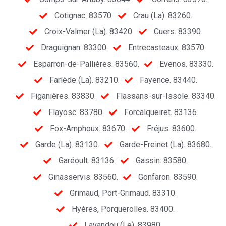
Cotignac. 83570.
Crau (La). 83260.
Croix-Valmer (La). 83420.
Cuers. 83390.
Draguignan. 83300.
Entrecasteaux. 83570.
Esparron-de-Pallières. 83560.
Evenos. 83330.
Farlède (La). 83210.
Fayence. 83440.
Figanières. 83830.
Flassans-sur-Issole. 83340.
Flayosc. 83780.
Forcalqueiret. 83136.
Fox-Amphoux. 83670.
Fréjus. 83600.
Garde (La). 83130.
Garde-Freinet (La). 83680.
Garéoult. 83136.
Gassin. 83580.
Ginasservis. 83560.
Gonfaron. 83590.
Grimaud, Port-Grimaud. 83310.
Hyères, Porquerolles. 83400.
Lavandou (Le). 83980.