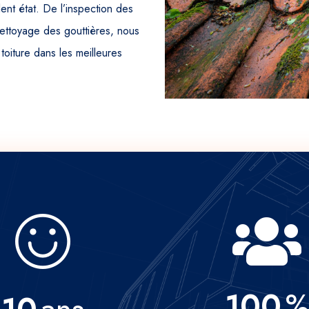
ent état. De l’inspection des
 nettoyage des gouttières, nous
 toiture dans les meilleures
100
%