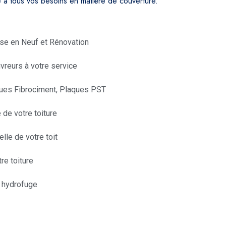
à tous vos besoins en matière de couverture.
ose en Neuf et Rénovation
vreurs à votre service
aques Fibrociment, Plaques PST
 de votre toiture
elle de votre toit
re toiture
 hydrofuge