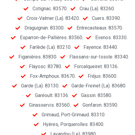
Cotignac. 83570.
Crau (La). 83260.
Croix-Valmer (La). 83420.
Cuers. 83390.
Draguignan. 83300.
Entrecasteaux. 83570.
Esparron-de-Pallières. 83560.
Evenos. 83330.
Farlède (La). 83210.
Fayence. 83440.
Figanières. 83830.
Flassans-sur-Issole. 83340.
Flayosc. 83780.
Forcalqueiret. 83136.
Fox-Amphoux. 83670.
Fréjus. 83600.
Garde (La). 83130.
Garde-Freinet (La). 83680.
Garéoult. 83136.
Gassin. 83580.
Ginasservis. 83560.
Gonfaron. 83590.
Grimaud, Port-Grimaud. 83310.
Hyères, Porquerolles. 83400.
Lavandou (Le). 83980.