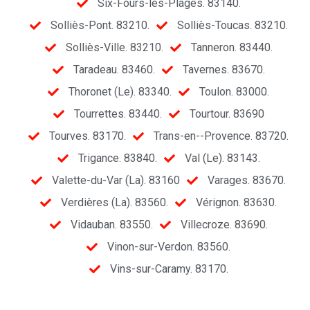
Six-Fours-les-Plages. 83140.
Solliès-Pont. 83210.
Solliès-Toucas. 83210.
Solliès-Ville. 83210.
Tanneron. 83440.
Taradeau. 83460.
Tavernes. 83670.
Thoronet (Le). 83340.
Toulon. 83000.
Tourrettes. 83440.
Tourtour. 83690
Tourves. 83170.
Trans-en--Provence. 83720.
Trigance. 83840.
Val (Le). 83143.
Valette-du-Var (La). 83160
Varages. 83670.
Verdières (La). 83560.
Vérignon. 83630.
Vidauban. 83550.
Villecroze. 83690.
Vinon-sur-Verdon. 83560.
Vins-sur-Caramy. 83170.