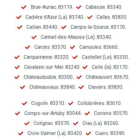
Brue-Auriac. 83119.
Cabasse. 83340.
Cadière d’Azur (La). 83740.
Callas. 83830.
Callian. 83440.
Camps-la-Source. 83170.
Cannet-des-Maures (Le). 83340.
Carcès. 83570.
Carnoules. 83660.
Carqueiranne. 83320.
Castellet (Le). 83330.
Cavalaire-sur-Mer. 83240
Celle (la). 83170.
Châteaudouble. 83300.
Châteauvert. 83670.
Châteauvieux. 83840.
Claviers. 83830.
Cogolin. 83310.
Collobrières. 83610.
Comps-sur-Artuby. 83044.
Correns. 83570.
Cotignac. 83570.
Crau (La). 83260.
Croix-Valmer (La). 83420.
Cuers. 83390.