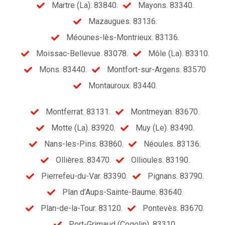
Martre (La). 83840.
Mayons. 83340.
Mazaugues. 83136.
Méounes-lès-Montrieux. 83136.
Moissac-Bellevue. 83078.
Môle (La). 83310.
Mons. 83440.
Montfort-sur-Argens. 83570
Montauroux. 83440.
Montferrat. 83131.
Montmeyan. 83670.
Motte (La). 83920.
Muy (Le). 83490.
Nans-les-Pïns. 83860.
Néoules. 83136.
Ollières. 83470.
Ollioules. 83190.
Pierrefeu-du-Var. 83390.
Pignans. 83790.
Plan d’Aups-Sainte-Baume. 83640.
Plan-de-la-Tour. 83120.
Pontevès. 83670.
Port-Grimaud (Cogolin). 83310.