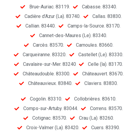
Brue-Auriac. 83119.
Cabasse. 83340.
Cadière d’Azur (La). 83740.
Callas. 83830.
Callian. 83440.
Camps-la-Source. 83170.
Cannet-des-Maures (Le). 83340.
Carcès. 83570.
Carnoules. 83660.
Carqueiranne. 83320.
Castellet (Le). 83330.
Cavalaire-sur-Mer. 83240
Celle (la). 83170.
Châteaudouble. 83300.
Châteauvert. 83670.
Châteauvieux. 83840.
Claviers. 83830.
Cogolin. 83310.
Collobrières. 83610.
Comps-sur-Artuby. 83044.
Correns. 83570.
Cotignac. 83570.
Crau (La). 83260.
Croix-Valmer (La). 83420.
Cuers. 83390.