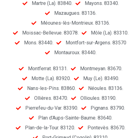
Martre (La). 83840.
Mayons. 83340.
Mazaugues. 83136.
Méounes-lès-Montrieux. 83136.
Moissac-Bellevue. 83078.
Môle (La). 83310.
Mons. 83440.
Montfort-sur-Argens. 83570
Montauroux. 83440.
Montferrat. 83131.
Montmeyan. 83670.
Motte (La). 83920.
Muy (Le). 83490.
Nans-les-Pïns. 83860.
Néoules. 83136.
Ollières. 83470.
Ollioules. 83190.
Pierrefeu-du-Var. 83390.
Pignans. 83790.
Plan d’Aups-Sainte-Baume. 83640.
Plan-de-la-Tour. 83120.
Pontevès. 83670.
Port-Grimaud (Cogolin). 83310.