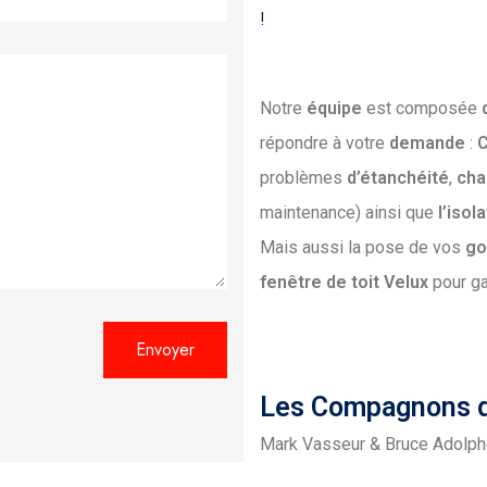
!
Notre
équipe
est composée
répondre à votre
demande
:
C
problèmes
d’étanchéité
,
cha
maintenance) ainsi que
l’isol
Mais aussi la pose de vos
go
fenêtre
de
toit
Velux
pour ga
Les Compagnons d
Mark Vasseur & Bruce Adolp