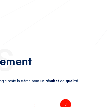
S
nement
logie reste la même pour un
résultat
de
qualité
.
3