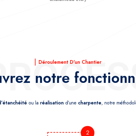
PROCES
Déroulement D'un Chantier
vrez notre fonction
d’étanchéité
ou la
réalisation
d’une
charpente
, notre méthodo
2