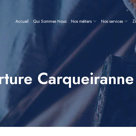
Accueil
Qui Sommes Nous
Nos métiers
Nos services
Zo
erture Carqueirann