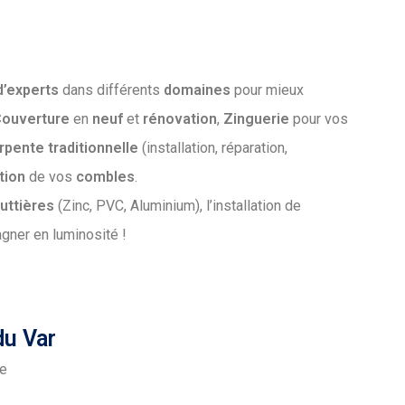
d’experts
dans différents
domaines
pour mieux
ouverture
en
neuf
et
rénovation
,
Zinguerie
pour vos
rpente
traditionnelle
(installation, réparation,
ation
de vos
combles
.
uttières
(Zinc, PVC, Aluminium), l’installation de
gner en luminosité !
u Var
he