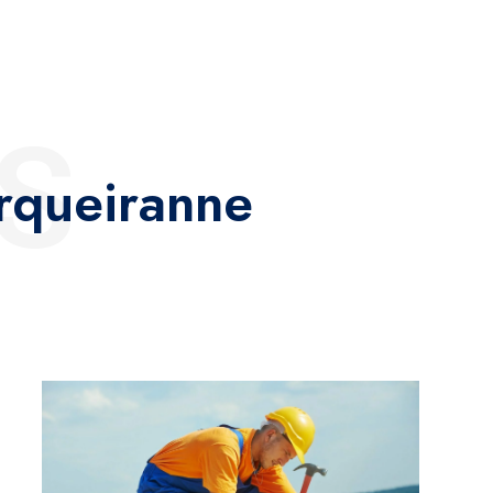
S
rqueiranne