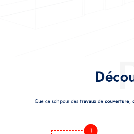
Décou
Que ce soit pour des
travaux
de
couverture
,
1