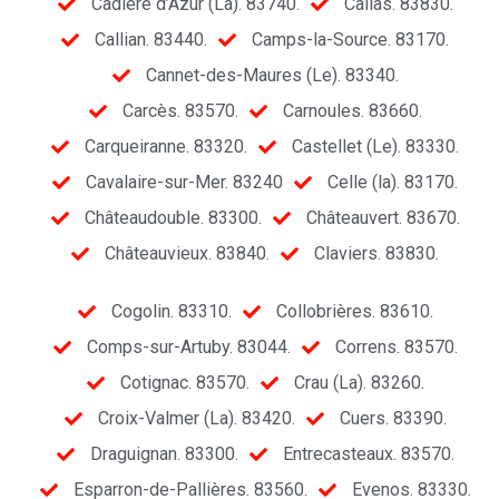
Cadière d’Azur (La). 83740.
Callas. 83830.
Callian. 83440.
Camps-la-Source. 83170.
Cannet-des-Maures (Le). 83340.
Carcès. 83570.
Carnoules. 83660.
Carqueiranne. 83320.
Castellet (Le). 83330.
Cavalaire-sur-Mer. 83240
Celle (la). 83170.
Châteaudouble. 83300.
Châteauvert. 83670.
Châteauvieux. 83840.
Claviers. 83830.
Cogolin. 83310.
Collobrières. 83610.
Comps-sur-Artuby. 83044.
Correns. 83570.
Cotignac. 83570.
Crau (La). 83260.
Croix-Valmer (La). 83420.
Cuers. 83390.
Draguignan. 83300.
Entrecasteaux. 83570.
Esparron-de-Pallières. 83560.
Evenos. 83330.