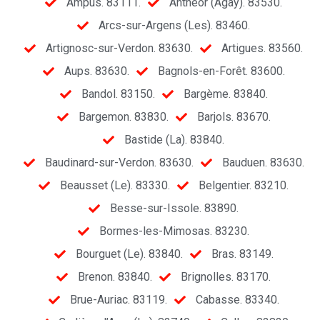
Ampus. 83111.
Anthéor (Agay). 83530.
Arcs-sur-Argens (Les). 83460.
Artignosc-sur-Verdon. 83630.
Artigues. 83560.
Aups. 83630.
Bagnols-en-Forêt. 83600.
Bandol. 83150.
Bargème. 83840.
Bargemon. 83830.
Barjols. 83670.
Bastide (La). 83840.
Baudinard-sur-Verdon. 83630.
Bauduen. 83630.
Beausset (Le). 83330.
Belgentier. 83210.
Besse-sur-Issole. 83890.
Bormes-les-Mimosas. 83230.
Bourguet (Le). 83840.
Bras. 83149.
Brenon. 83840.
Brignolles. 83170.
Brue-Auriac. 83119.
Cabasse. 83340.