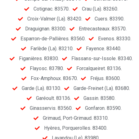
Cotignac. 83570.
Crau (La). 83260.
Croix-Valmer (La). 83420.
Cuers. 83390.
Draguignan. 83300.
Entrecasteaux. 83570.
Esparron-de-Pallières. 83560.
Evenos. 83330.
Farlède (La). 83210.
Fayence. 83440.
Figanières. 83830.
Flassans-sur-Issole. 83340.
Flayosc. 83780.
Forcalqueiret. 83136.
Fox-Amphoux. 83670.
Fréjus. 83600.
Garde (La). 83130.
Garde-Freinet (La). 83680.
Garéoult. 83136.
Gassin. 83580.
Ginasservis. 83560.
Gonfaron. 83590.
Grimaud, Port-Grimaud. 83310.
Hyères, Porquerolles. 83400.
Lavandou (Le). 83980.