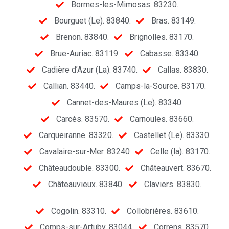
Bormes-les-Mimosas. 83230.
Bourguet (Le). 83840.
Bras. 83149.
Brenon. 83840.
Brignolles. 83170.
Brue-Auriac. 83119.
Cabasse. 83340.
Cadière d’Azur (La). 83740.
Callas. 83830.
Callian. 83440.
Camps-la-Source. 83170.
Cannet-des-Maures (Le). 83340.
Carcès. 83570.
Carnoules. 83660.
Carqueiranne. 83320.
Castellet (Le). 83330.
Cavalaire-sur-Mer. 83240
Celle (la). 83170.
Châteaudouble. 83300.
Châteauvert. 83670.
Châteauvieux. 83840.
Claviers. 83830.
Cogolin. 83310.
Collobrières. 83610.
Comps-sur-Artuby. 83044.
Correns. 83570.