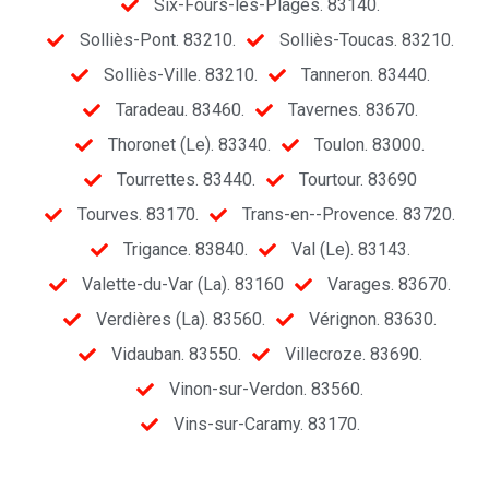
Six-Fours-les-Plages. 83140.
Solliès-Pont. 83210.
Solliès-Toucas. 83210.
Solliès-Ville. 83210.
Tanneron. 83440.
Taradeau. 83460.
Tavernes. 83670.
Thoronet (Le). 83340.
Toulon. 83000.
Tourrettes. 83440.
Tourtour. 83690
Tourves. 83170.
Trans-en--Provence. 83720.
Trigance. 83840.
Val (Le). 83143.
Valette-du-Var (La). 83160
Varages. 83670.
Verdières (La). 83560.
Vérignon. 83630.
Vidauban. 83550.
Villecroze. 83690.
Vinon-sur-Verdon. 83560.
Vins-sur-Caramy. 83170.