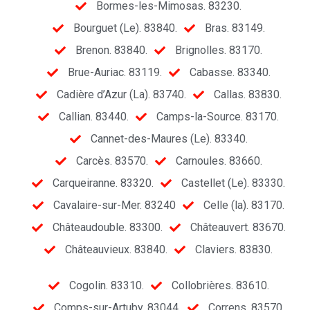
Bormes-les-Mimosas. 83230.
Bourguet (Le). 83840.
Bras. 83149.
Brenon. 83840.
Brignolles. 83170.
Brue-Auriac. 83119.
Cabasse. 83340.
Cadière d’Azur (La). 83740.
Callas. 83830.
Callian. 83440.
Camps-la-Source. 83170.
Cannet-des-Maures (Le). 83340.
Carcès. 83570.
Carnoules. 83660.
Carqueiranne. 83320.
Castellet (Le). 83330.
Cavalaire-sur-Mer. 83240
Celle (la). 83170.
Châteaudouble. 83300.
Châteauvert. 83670.
Châteauvieux. 83840.
Claviers. 83830.
Cogolin. 83310.
Collobrières. 83610.
Comps-sur-Artuby. 83044.
Correns. 83570.