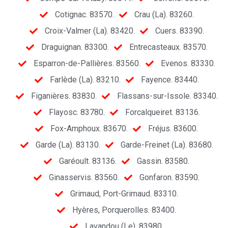
Cotignac. 83570.
Crau (La). 83260.
Croix-Valmer (La). 83420.
Cuers. 83390.
Draguignan. 83300.
Entrecasteaux. 83570.
Esparron-de-Pallières. 83560.
Evenos. 83330.
Farlède (La). 83210.
Fayence. 83440.
Figanières. 83830.
Flassans-sur-Issole. 83340.
Flayosc. 83780.
Forcalqueiret. 83136.
Fox-Amphoux. 83670.
Fréjus. 83600.
Garde (La). 83130.
Garde-Freinet (La). 83680.
Garéoult. 83136.
Gassin. 83580.
Ginasservis. 83560.
Gonfaron. 83590.
Grimaud, Port-Grimaud. 83310.
Hyères, Porquerolles. 83400.
Lavandou (Le). 83980.