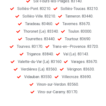
Six-Fours-les-Plages. 83140.
Solliès-Pont. 83210.
Solliès-Toucas. 83210.
Solliès-Ville. 83210.
Tanneron. 83440.
Taradeau. 83460.
Tavernes. 83670.
Thoronet (Le). 83340.
Toulon. 83000.
Tourrettes. 83440.
Tourtour. 83690
Tourves. 83170.
Trans-en--Provence. 83720.
Trigance. 83840.
Val (Le). 83143.
Valette-du-Var (La). 83160
Varages. 83670.
Verdières (La). 83560.
Vérignon. 83630.
Vidauban. 83550.
Villecroze. 83690.
Vinon-sur-Verdon. 83560.
Vins-sur-Caramy. 83170.