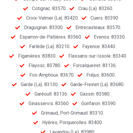
Cotignac. 83570.
Crau (La). 83260.
Croix-Valmer (La). 83420.
Cuers. 83390.
Draguignan. 83300.
Entrecasteaux. 83570.
Esparron-de-Pallières. 83560.
Evenos. 83330.
Farlède (La). 83210.
Fayence. 83440.
Figanières. 83830.
Flassans-sur-Issole. 83340.
Flayosc. 83780.
Forcalqueiret. 83136.
Fox-Amphoux. 83670.
Fréjus. 83600.
Garde (La). 83130.
Garde-Freinet (La). 83680.
Garéoult. 83136.
Gassin. 83580.
Ginasservis. 83560.
Gonfaron. 83590.
Grimaud, Port-Grimaud. 83310.
Hyères, Porquerolles. 83400.
Lavandou (Le). 83980.