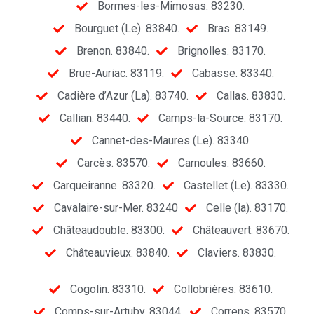
Bormes-les-Mimosas. 83230.
Bourguet (Le). 83840.
Bras. 83149.
Brenon. 83840.
Brignolles. 83170.
Brue-Auriac. 83119.
Cabasse. 83340.
Cadière d’Azur (La). 83740.
Callas. 83830.
Callian. 83440.
Camps-la-Source. 83170.
Cannet-des-Maures (Le). 83340.
Carcès. 83570.
Carnoules. 83660.
Carqueiranne. 83320.
Castellet (Le). 83330.
Cavalaire-sur-Mer. 83240
Celle (la). 83170.
Châteaudouble. 83300.
Châteauvert. 83670.
Châteauvieux. 83840.
Claviers. 83830.
Cogolin. 83310.
Collobrières. 83610.
Comps-sur-Artuby. 83044.
Correns. 83570.