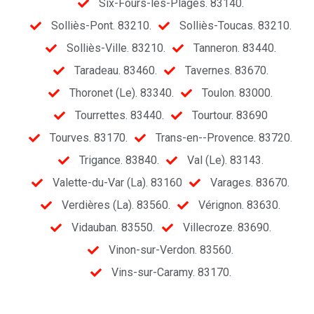
Six-Fours-les-Plages. 83140.
Solliès-Pont. 83210.
Solliès-Toucas. 83210.
Solliès-Ville. 83210.
Tanneron. 83440.
Taradeau. 83460.
Tavernes. 83670.
Thoronet (Le). 83340.
Toulon. 83000.
Tourrettes. 83440.
Tourtour. 83690
Tourves. 83170.
Trans-en--Provence. 83720.
Trigance. 83840.
Val (Le). 83143.
Valette-du-Var (La). 83160
Varages. 83670.
Verdières (La). 83560.
Vérignon. 83630.
Vidauban. 83550.
Villecroze. 83690.
Vinon-sur-Verdon. 83560.
Vins-sur-Caramy. 83170.