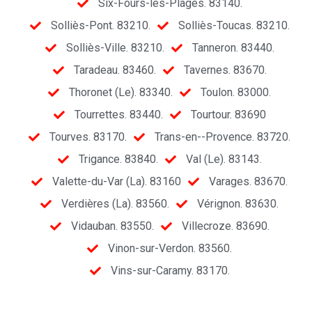
Six-Fours-les-Plages. 83140.
Solliès-Pont. 83210.
Solliès-Toucas. 83210.
Solliès-Ville. 83210.
Tanneron. 83440.
Taradeau. 83460.
Tavernes. 83670.
Thoronet (Le). 83340.
Toulon. 83000.
Tourrettes. 83440.
Tourtour. 83690
Tourves. 83170.
Trans-en--Provence. 83720.
Trigance. 83840.
Val (Le). 83143.
Valette-du-Var (La). 83160
Varages. 83670.
Verdières (La). 83560.
Vérignon. 83630.
Vidauban. 83550.
Villecroze. 83690.
Vinon-sur-Verdon. 83560.
Vins-sur-Caramy. 83170.