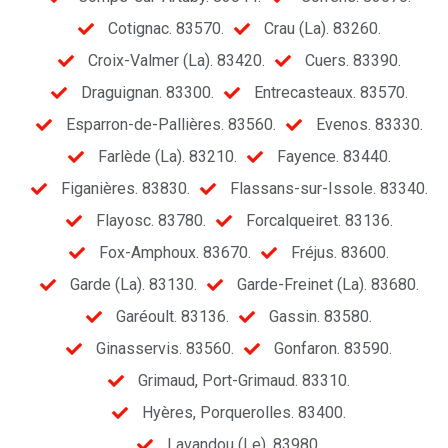
Cotignac. 83570.
Crau (La). 83260.
Croix-Valmer (La). 83420.
Cuers. 83390.
Draguignan. 83300.
Entrecasteaux. 83570.
Esparron-de-Pallières. 83560.
Evenos. 83330.
Farlède (La). 83210.
Fayence. 83440.
Figanières. 83830.
Flassans-sur-Issole. 83340.
Flayosc. 83780.
Forcalqueiret. 83136.
Fox-Amphoux. 83670.
Fréjus. 83600.
Garde (La). 83130.
Garde-Freinet (La). 83680.
Garéoult. 83136.
Gassin. 83580.
Ginasservis. 83560.
Gonfaron. 83590.
Grimaud, Port-Grimaud. 83310.
Hyères, Porquerolles. 83400.
Lavandou (Le). 83980.