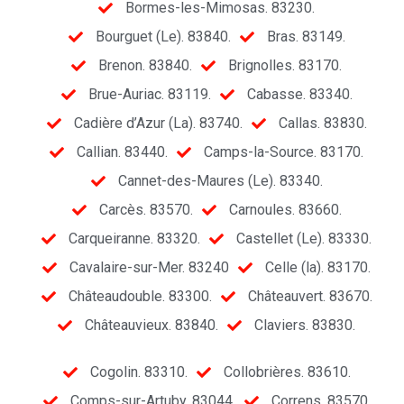
Bormes-les-Mimosas. 83230.
Bourguet (Le). 83840.
Bras. 83149.
Brenon. 83840.
Brignolles. 83170.
Brue-Auriac. 83119.
Cabasse. 83340.
Cadière d’Azur (La). 83740.
Callas. 83830.
Callian. 83440.
Camps-la-Source. 83170.
Cannet-des-Maures (Le). 83340.
Carcès. 83570.
Carnoules. 83660.
Carqueiranne. 83320.
Castellet (Le). 83330.
Cavalaire-sur-Mer. 83240
Celle (la). 83170.
Châteaudouble. 83300.
Châteauvert. 83670.
Châteauvieux. 83840.
Claviers. 83830.
Cogolin. 83310.
Collobrières. 83610.
Comps-sur-Artuby. 83044.
Correns. 83570.