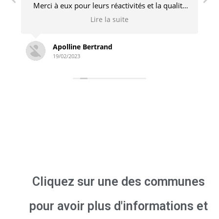
é
engagé et n’hésite pas à revenir pour des
s
ajustements si nécessaire. Je recommande
Lire la suite
sans problème !
Simon Derambure
18/02/2023
Cliquez sur une des communes
pour avoir plus d'informations et