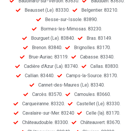
Baudinard-sur-Verdon. 83630.
Bauduen. 83630.
Beausset (Le). 83330.
Belgentier. 83210.
Besse-sur-Issole. 83890.
Bormes-les-Mimosas. 83230.
Bourguet (Le). 83840.
Bras. 83149.
Brenon. 83840.
Brignolles. 83170.
Brue-Auriac. 83119.
Cabasse. 83340.
Cadière d’Azur (La). 83740.
Callas. 83830.
Callian. 83440.
Camps-la-Source. 83170.
Cannet-des-Maures (Le). 83340.
Carcès. 83570.
Carnoules. 83660.
Carqueiranne. 83320.
Castellet (Le). 83330.
Cavalaire-sur-Mer. 83240
Celle (la). 83170.
Châteaudouble. 83300.
Châteauvert. 83670.