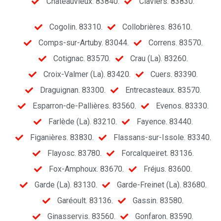
Châteauvieux. 83840.
Claviers. 83830.
Cogolin. 83310.
Collobrières. 83610.
Comps-sur-Artuby. 83044.
Correns. 83570.
Cotignac. 83570.
Crau (La). 83260.
Croix-Valmer (La). 83420.
Cuers. 83390.
Draguignan. 83300.
Entrecasteaux. 83570.
Esparron-de-Pallières. 83560.
Evenos. 83330.
Farlède (La). 83210.
Fayence. 83440.
Figanières. 83830.
Flassans-sur-Issole. 83340.
Flayosc. 83780.
Forcalqueiret. 83136.
Fox-Amphoux. 83670.
Fréjus. 83600.
Garde (La). 83130.
Garde-Freinet (La). 83680.
Garéoult. 83136.
Gassin. 83580.
Ginasservis. 83560.
Gonfaron. 83590.