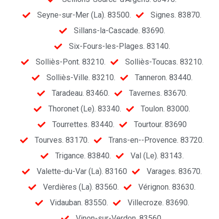
Seyne-sur-Mer (La). 83500.
Signes. 83870.
Sillans-la-Cascade. 83690.
Six-Fours-les-Plages. 83140.
Solliès-Pont. 83210.
Solliès-Toucas. 83210.
Solliès-Ville. 83210.
Tanneron. 83440.
Taradeau. 83460.
Tavernes. 83670.
Thoronet (Le). 83340.
Toulon. 83000.
Tourrettes. 83440.
Tourtour. 83690
Tourves. 83170.
Trans-en--Provence. 83720.
Trigance. 83840.
Val (Le). 83143.
Valette-du-Var (La). 83160
Varages. 83670.
Verdières (La). 83560.
Vérignon. 83630.
Vidauban. 83550.
Villecroze. 83690.
Vinon-sur-Verdon. 83560.