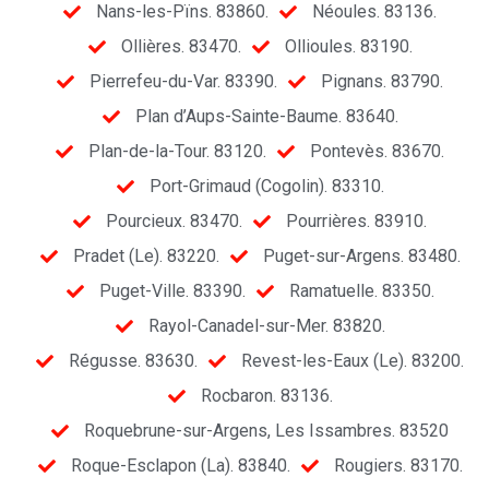
Nans-les-Pïns. 83860.
Néoules. 83136.
Ollières. 83470.
Ollioules. 83190.
Pierrefeu-du-Var. 83390.
Pignans. 83790.
Plan d’Aups-Sainte-Baume. 83640.
Plan-de-la-Tour. 83120.
Pontevès. 83670.
Port-Grimaud (Cogolin). 83310.
Pourcieux. 83470.
Pourrières. 83910.
Pradet (Le). 83220.
Puget-sur-Argens. 83480.
Puget-Ville. 83390.
Ramatuelle. 83350.
Rayol-Canadel-sur-Mer. 83820.
Régusse. 83630.
Revest-les-Eaux (Le). 83200.
Rocbaron. 83136.
Roquebrune-sur-Argens, Les Issambres. 83520
Roque-Esclapon (La). 83840.
Rougiers. 83170.