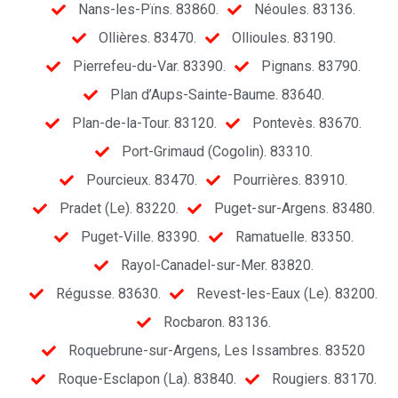
Nans-les-Pïns. 83860.
Néoules. 83136.
Ollières. 83470.
Ollioules. 83190.
Pierrefeu-du-Var. 83390.
Pignans. 83790.
Plan d’Aups-Sainte-Baume. 83640.
Plan-de-la-Tour. 83120.
Pontevès. 83670.
Port-Grimaud (Cogolin). 83310.
Pourcieux. 83470.
Pourrières. 83910.
Pradet (Le). 83220.
Puget-sur-Argens. 83480.
Puget-Ville. 83390.
Ramatuelle. 83350.
Rayol-Canadel-sur-Mer. 83820.
Régusse. 83630.
Revest-les-Eaux (Le). 83200.
Rocbaron. 83136.
Roquebrune-sur-Argens, Les Issambres. 83520
Roque-Esclapon (La). 83840.
Rougiers. 83170.