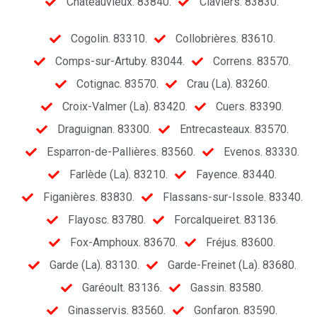
Châteauvieux. 83840.
Claviers. 83830.
Cogolin. 83310.
Collobrières. 83610.
Comps-sur-Artuby. 83044.
Correns. 83570.
Cotignac. 83570.
Crau (La). 83260.
Croix-Valmer (La). 83420.
Cuers. 83390.
Draguignan. 83300.
Entrecasteaux. 83570.
Esparron-de-Pallières. 83560.
Evenos. 83330.
Farlède (La). 83210.
Fayence. 83440.
Figanières. 83830.
Flassans-sur-Issole. 83340.
Flayosc. 83780.
Forcalqueiret. 83136.
Fox-Amphoux. 83670.
Fréjus. 83600.
Garde (La). 83130.
Garde-Freinet (La). 83680.
Garéoult. 83136.
Gassin. 83580.
Ginasservis. 83560.
Gonfaron. 83590.