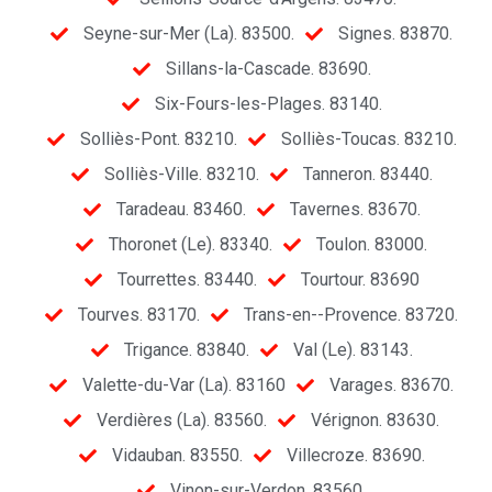
Seyne-sur-Mer (La). 83500.
Signes. 83870.
Sillans-la-Cascade. 83690.
Six-Fours-les-Plages. 83140.
Solliès-Pont. 83210.
Solliès-Toucas. 83210.
Solliès-Ville. 83210.
Tanneron. 83440.
Taradeau. 83460.
Tavernes. 83670.
Thoronet (Le). 83340.
Toulon. 83000.
Tourrettes. 83440.
Tourtour. 83690
Tourves. 83170.
Trans-en--Provence. 83720.
Trigance. 83840.
Val (Le). 83143.
Valette-du-Var (La). 83160
Varages. 83670.
Verdières (La). 83560.
Vérignon. 83630.
Vidauban. 83550.
Villecroze. 83690.
Vinon-sur-Verdon. 83560.