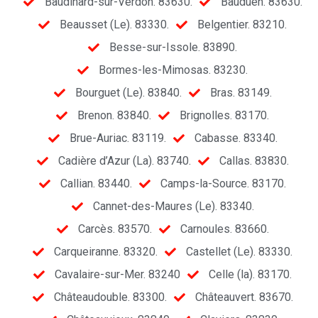
Baudinard-sur-Verdon. 83630.
Bauduen. 83630.
Beausset (Le). 83330.
Belgentier. 83210.
Besse-sur-Issole. 83890.
Bormes-les-Mimosas. 83230.
Bourguet (Le). 83840.
Bras. 83149.
Brenon. 83840.
Brignolles. 83170.
Brue-Auriac. 83119.
Cabasse. 83340.
Cadière d’Azur (La). 83740.
Callas. 83830.
Callian. 83440.
Camps-la-Source. 83170.
Cannet-des-Maures (Le). 83340.
Carcès. 83570.
Carnoules. 83660.
Carqueiranne. 83320.
Castellet (Le). 83330.
Cavalaire-sur-Mer. 83240
Celle (la). 83170.
Châteaudouble. 83300.
Châteauvert. 83670.