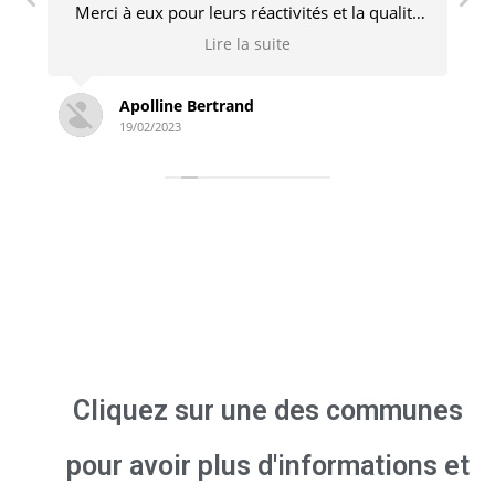
té
engagé et n’hésite pas à revenir pour des
ps
ajustements si nécessaire. Je recommande
Lire la suite
sans problème !
Simon Derambure
18/02/2023
Cliquez sur une des communes
pour avoir plus d'informations et