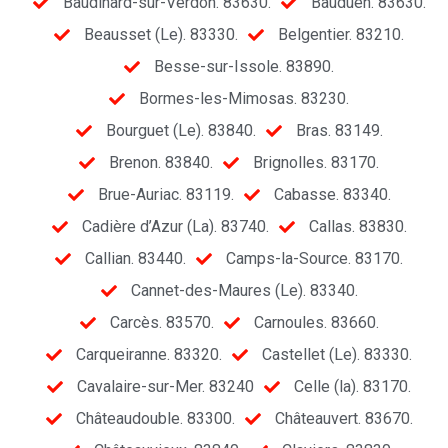
Baudinard-sur-Verdon. 83630.
Bauduen. 83630.
Beausset (Le). 83330.
Belgentier. 83210.
Besse-sur-Issole. 83890.
Bormes-les-Mimosas. 83230.
Bourguet (Le). 83840.
Bras. 83149.
Brenon. 83840.
Brignolles. 83170.
Brue-Auriac. 83119.
Cabasse. 83340.
Cadière d’Azur (La). 83740.
Callas. 83830.
Callian. 83440.
Camps-la-Source. 83170.
Cannet-des-Maures (Le). 83340.
Carcès. 83570.
Carnoules. 83660.
Carqueiranne. 83320.
Castellet (Le). 83330.
Cavalaire-sur-Mer. 83240
Celle (la). 83170.
Châteaudouble. 83300.
Châteauvert. 83670.