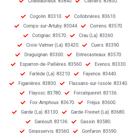
Châteauvieux. 83840.
Claviers. 83830.
Cogolin. 83310.
Collobrières. 83610.
Comps-sur-Artuby. 83044.
Correns. 83570.
Cotignac. 83570.
Crau (La). 83260.
Croix-Valmer (La). 83420.
Cuers. 83390.
Draguignan. 83300.
Entrecasteaux. 83570.
Esparron-de-Pallières. 83560.
Evenos. 83330.
Farlède (La). 83210.
Fayence. 83440.
Figanières. 83830.
Flassans-sur-Issole. 83340.
Flayosc. 83780.
Forcalqueiret. 83136.
Fox-Amphoux. 83670.
Fréjus. 83600.
Garde (La). 83130.
Garde-Freinet (La). 83680.
Garéoult. 83136.
Gassin. 83580.
Ginasservis. 83560.
Gonfaron. 83590.