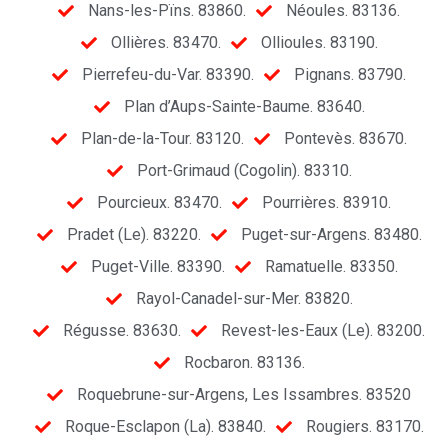
Nans-les-Pïns. 83860.
Néoules. 83136.
Ollières. 83470.
Ollioules. 83190.
Pierrefeu-du-Var. 83390.
Pignans. 83790.
Plan d’Aups-Sainte-Baume. 83640.
Plan-de-la-Tour. 83120.
Pontevès. 83670.
Port-Grimaud (Cogolin). 83310.
Pourcieux. 83470.
Pourrières. 83910.
Pradet (Le). 83220.
Puget-sur-Argens. 83480.
Puget-Ville. 83390.
Ramatuelle. 83350.
Rayol-Canadel-sur-Mer. 83820.
Régusse. 83630.
Revest-les-Eaux (Le). 83200.
Rocbaron. 83136.
Roquebrune-sur-Argens, Les Issambres. 83520
Roque-Esclapon (La). 83840.
Rougiers. 83170.