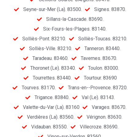
Seyne-sur-Mer (La). 83500.
Signes. 83870.
Sillans-la-Cascade. 83690.
Six-Fours-les-Plages. 83140.
Solliès-Pont. 83210.
Solliès-Toucas. 83210.
Solliès-Ville. 83210.
Tanneron. 83440.
Taradeau. 83460.
Tavernes. 83670.
Thoronet (Le). 83340.
Toulon. 83000.
Tourrettes. 83440.
Tourtour. 83690
Tourves. 83170.
Trans-en--Provence. 83720.
Trigance. 83840.
Val (Le). 83143.
Valette-du-Var (La). 83160
Varages. 83670.
Verdières (La). 83560.
Vérignon. 83630.
Vidauban. 83550.
Villecroze. 83690.
Vinon-sur-Verdon. 83560.