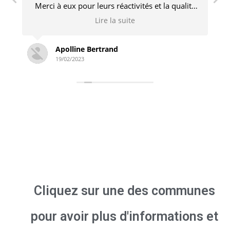
té
engagé et n’hésite pas à revenir pour des
ps
ajustements si nécessaire. Je recommande
Lire la suite
sans problème !
Simon Derambure
18/02/2023
Cliquez sur une des communes
pour avoir plus d'informations et