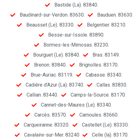
Bastide (La). 83840.
Baudinard-sur-Verdon. 83630.
Bauduen. 83630.
Beausset (Le). 83330.
Belgentier. 83210.
Besse-sur-Issole. 83890.
Bormes-les-Mimosas. 83230.
Bourguet (Le). 83840.
Bras. 83149.
Brenon. 83840.
Brignolles. 83170.
Brue-Auriac. 83119.
Cabasse. 83340.
Cadière d’Azur (La). 83740.
Callas. 83830.
Callian. 83440.
Camps-la-Source. 83170.
Cannet-des-Maures (Le). 83340.
Carcès. 83570.
Carnoules. 83660.
Carqueiranne. 83320.
Castellet (Le). 83330.
Cavalaire-sur-Mer. 83240
Celle (la). 83170.