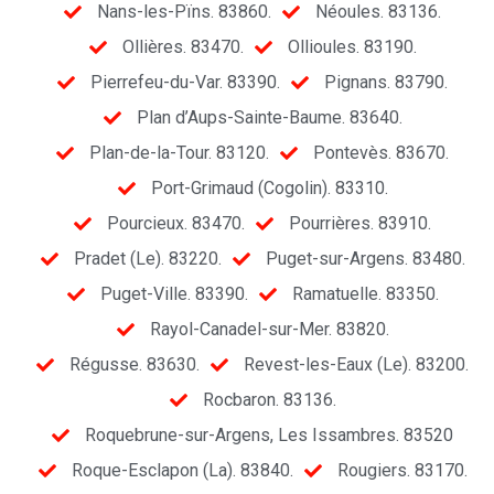
Nans-les-Pïns. 83860.
Néoules. 83136.
Ollières. 83470.
Ollioules. 83190.
Pierrefeu-du-Var. 83390.
Pignans. 83790.
Plan d’Aups-Sainte-Baume. 83640.
Plan-de-la-Tour. 83120.
Pontevès. 83670.
Port-Grimaud (Cogolin). 83310.
Pourcieux. 83470.
Pourrières. 83910.
Pradet (Le). 83220.
Puget-sur-Argens. 83480.
Puget-Ville. 83390.
Ramatuelle. 83350.
Rayol-Canadel-sur-Mer. 83820.
Régusse. 83630.
Revest-les-Eaux (Le). 83200.
Rocbaron. 83136.
Roquebrune-sur-Argens, Les Issambres. 83520
Roque-Esclapon (La). 83840.
Rougiers. 83170.