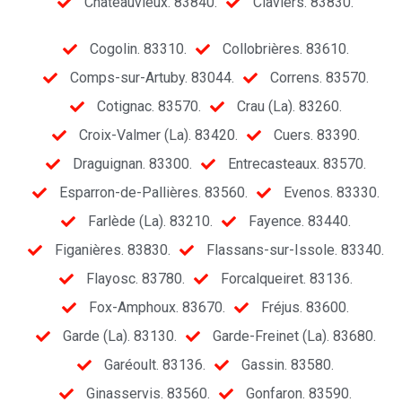
Châteauvieux. 83840.
Claviers. 83830.
Cogolin. 83310.
Collobrières. 83610.
Comps-sur-Artuby. 83044.
Correns. 83570.
Cotignac. 83570.
Crau (La). 83260.
Croix-Valmer (La). 83420.
Cuers. 83390.
Draguignan. 83300.
Entrecasteaux. 83570.
Esparron-de-Pallières. 83560.
Evenos. 83330.
Farlède (La). 83210.
Fayence. 83440.
Figanières. 83830.
Flassans-sur-Issole. 83340.
Flayosc. 83780.
Forcalqueiret. 83136.
Fox-Amphoux. 83670.
Fréjus. 83600.
Garde (La). 83130.
Garde-Freinet (La). 83680.
Garéoult. 83136.
Gassin. 83580.
Ginasservis. 83560.
Gonfaron. 83590.