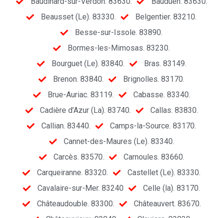
Baudinard-sur-Verdon. 83630.
Bauduen. 83630.
Beausset (Le). 83330.
Belgentier. 83210.
Besse-sur-Issole. 83890.
Bormes-les-Mimosas. 83230.
Bourguet (Le). 83840.
Bras. 83149.
Brenon. 83840.
Brignolles. 83170.
Brue-Auriac. 83119.
Cabasse. 83340.
Cadière d’Azur (La). 83740.
Callas. 83830.
Callian. 83440.
Camps-la-Source. 83170.
Cannet-des-Maures (Le). 83340.
Carcès. 83570.
Carnoules. 83660.
Carqueiranne. 83320.
Castellet (Le). 83330.
Cavalaire-sur-Mer. 83240
Celle (la). 83170.
Châteaudouble. 83300.
Châteauvert. 83670.