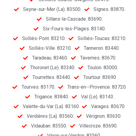
Seyne-sur-Mer (La). 83500.
Signes. 83870.
Sillans-la-Cascade. 83690.
Six-Fours-les-Plages. 83140.
Solliès-Pont. 83210.
Solliès-Toucas. 83210.
Solliès-Ville. 83210.
Tanneron. 83440.
Taradeau. 83460.
Tavernes. 83670.
Thoronet (Le). 83340.
Toulon. 83000.
Tourrettes. 83440.
Tourtour. 83690
Tourves. 83170.
Trans-en--Provence. 83720.
Trigance. 83840.
Val (Le). 83143.
Valette-du-Var (La). 83160
Varages. 83670.
Verdières (La). 83560.
Vérignon. 83630.
Vidauban. 83550.
Villecroze. 83690.
Vinon-sur-Verdon. 83560.