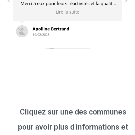
é
engagé et n’hésite pas à revenir pour des
s
ajustements si nécessaire. Je recommande
Lire la suite
sans problème !
Simon Derambure
18/02/2023
Cliquez sur une des communes
pour avoir plus d'informations et