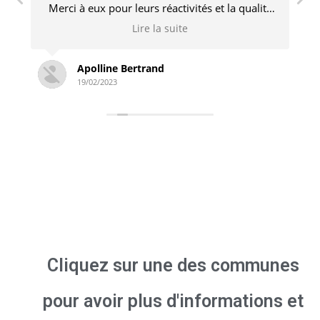
ité
engagé et n’hésite pas à revenir pour des
mps
ajustements si nécessaire. Je recommande
Lire la suite
sans problème !
Simon Derambure
18/02/2023
Cliquez sur une des communes
pour avoir plus d'informations et