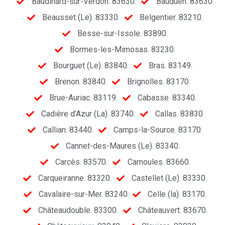
Baudinard-sur-Verdon. 83630.
Bauduen. 83630.
Beausset (Le). 83330.
Belgentier. 83210.
Besse-sur-Issole. 83890.
Bormes-les-Mimosas. 83230.
Bourguet (Le). 83840.
Bras. 83149.
Brenon. 83840.
Brignolles. 83170.
Brue-Auriac. 83119.
Cabasse. 83340.
Cadière d’Azur (La). 83740.
Callas. 83830.
Callian. 83440.
Camps-la-Source. 83170.
Cannet-des-Maures (Le). 83340.
Carcès. 83570.
Carnoules. 83660.
Carqueiranne. 83320.
Castellet (Le). 83330.
Cavalaire-sur-Mer. 83240
Celle (la). 83170.
Châteaudouble. 83300.
Châteauvert. 83670.