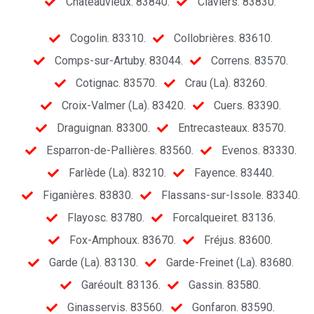
Châteauvieux. 83840.
Claviers. 83830.
Cogolin. 83310.
Collobrières. 83610.
Comps-sur-Artuby. 83044.
Correns. 83570.
Cotignac. 83570.
Crau (La). 83260.
Croix-Valmer (La). 83420.
Cuers. 83390.
Draguignan. 83300.
Entrecasteaux. 83570.
Esparron-de-Pallières. 83560.
Evenos. 83330.
Farlède (La). 83210.
Fayence. 83440.
Figanières. 83830.
Flassans-sur-Issole. 83340.
Flayosc. 83780.
Forcalqueiret. 83136.
Fox-Amphoux. 83670.
Fréjus. 83600.
Garde (La). 83130.
Garde-Freinet (La). 83680.
Garéoult. 83136.
Gassin. 83580.
Ginasservis. 83560.
Gonfaron. 83590.