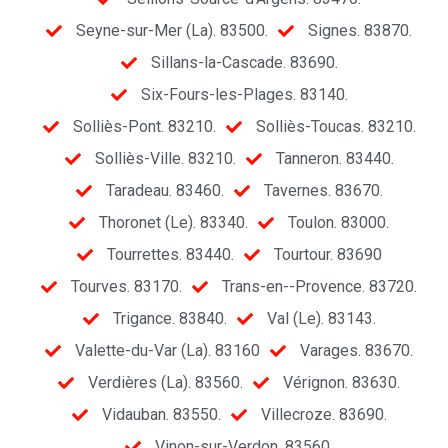
Seyne-sur-Mer (La). 83500.
Signes. 83870.
Sillans-la-Cascade. 83690.
Six-Fours-les-Plages. 83140.
Solliès-Pont. 83210.
Solliès-Toucas. 83210.
Solliès-Ville. 83210.
Tanneron. 83440.
Taradeau. 83460.
Tavernes. 83670.
Thoronet (Le). 83340.
Toulon. 83000.
Tourrettes. 83440.
Tourtour. 83690
Tourves. 83170.
Trans-en--Provence. 83720.
Trigance. 83840.
Val (Le). 83143.
Valette-du-Var (La). 83160
Varages. 83670.
Verdières (La). 83560.
Vérignon. 83630.
Vidauban. 83550.
Villecroze. 83690.
Vinon-sur-Verdon. 83560.