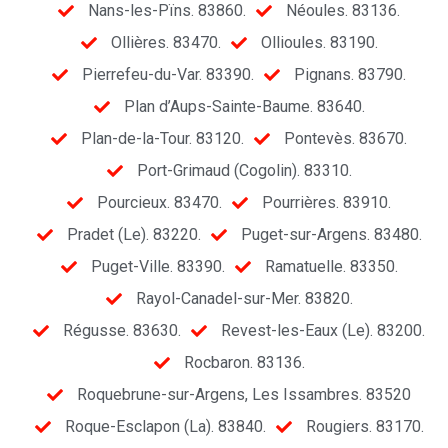
Nans-les-Pïns. 83860.
Néoules. 83136.
Ollières. 83470.
Ollioules. 83190.
Pierrefeu-du-Var. 83390.
Pignans. 83790.
Plan d’Aups-Sainte-Baume. 83640.
Plan-de-la-Tour. 83120.
Pontevès. 83670.
Port-Grimaud (Cogolin). 83310.
Pourcieux. 83470.
Pourrières. 83910.
Pradet (Le). 83220.
Puget-sur-Argens. 83480.
Puget-Ville. 83390.
Ramatuelle. 83350.
Rayol-Canadel-sur-Mer. 83820.
Régusse. 83630.
Revest-les-Eaux (Le). 83200.
Rocbaron. 83136.
Roquebrune-sur-Argens, Les Issambres. 83520
Roque-Esclapon (La). 83840.
Rougiers. 83170.