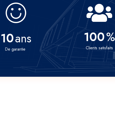
100
%
10
ans
Clients satisfaits
De garantie