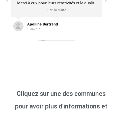
é
engagé et n’hésite pas à revenir pour des
s
ajustements si nécessaire. Je recommande
Lire la suite
sans problème !
Simon Derambure
18/02/2023
Cliquez sur une des communes
pour avoir plus d'informations et