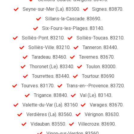
Seyne-sur-Mer (La). 83500.
Signes. 83870.
Sillans-la-Cascade. 83690.
Six-Fours-les-Plages. 83140.
Solliès-Pont. 83210.
Solliès-Toucas. 83210.
Solliès-Ville. 83210.
Tanneron. 83440.
Taradeau. 83460.
Tavernes. 83670.
Thoronet (Le). 83340.
Toulon. 83000.
Tourrettes. 83440.
Tourtour. 83690
Tourves. 83170.
Trans-en--Provence. 83720.
Trigance. 83840.
Val (Le). 83143.
Valette-du-Var (La). 83160
Varages. 83670.
Verdières (La). 83560.
Vérignon. 83630.
Vidauban. 83550.
Villecroze. 83690.
Vinon-sur-Verdon. 83560.