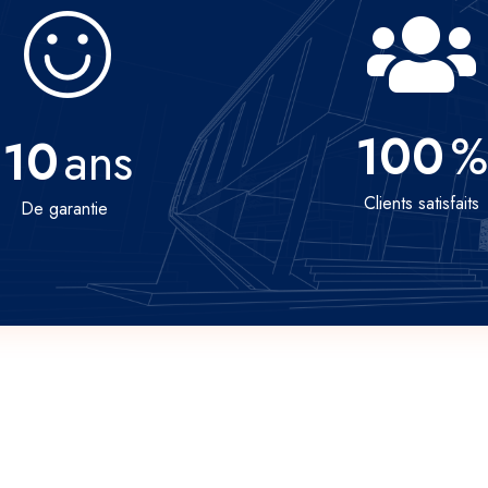
100
%
10
ans
Clients satisfaits
De garantie