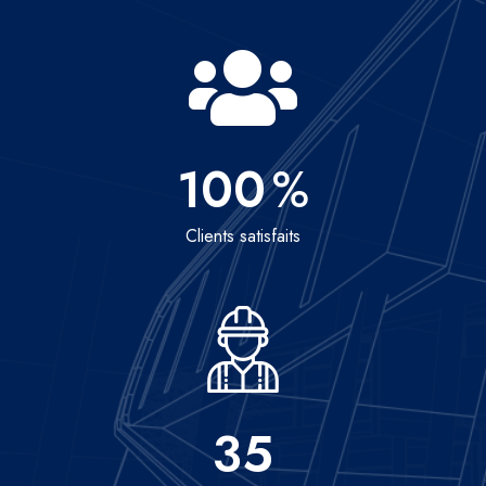
100
%
Clients satisfaits
35