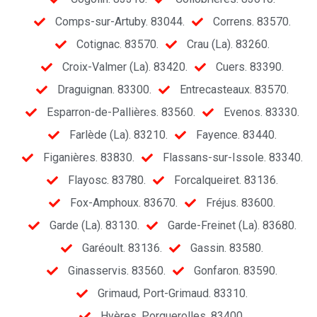
Comps-sur-Artuby. 83044.
Correns. 83570.
Cotignac. 83570.
Crau (La). 83260.
Croix-Valmer (La). 83420.
Cuers. 83390.
Draguignan. 83300.
Entrecasteaux. 83570.
Esparron-de-Pallières. 83560.
Evenos. 83330.
Farlède (La). 83210.
Fayence. 83440.
Figanières. 83830.
Flassans-sur-Issole. 83340.
Flayosc. 83780.
Forcalqueiret. 83136.
Fox-Amphoux. 83670.
Fréjus. 83600.
Garde (La). 83130.
Garde-Freinet (La). 83680.
Garéoult. 83136.
Gassin. 83580.
Ginasservis. 83560.
Gonfaron. 83590.
Grimaud, Port-Grimaud. 83310.
Hyères, Porquerolles. 83400.