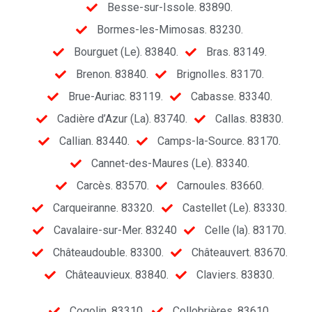
Besse-sur-Issole. 83890.
Bormes-les-Mimosas. 83230.
Bourguet (Le). 83840.
Bras. 83149.
Brenon. 83840.
Brignolles. 83170.
Brue-Auriac. 83119.
Cabasse. 83340.
Cadière d’Azur (La). 83740.
Callas. 83830.
Callian. 83440.
Camps-la-Source. 83170.
Cannet-des-Maures (Le). 83340.
Carcès. 83570.
Carnoules. 83660.
Carqueiranne. 83320.
Castellet (Le). 83330.
Cavalaire-sur-Mer. 83240
Celle (la). 83170.
Châteaudouble. 83300.
Châteauvert. 83670.
Châteauvieux. 83840.
Claviers. 83830.
Cogolin. 83310.
Collobrières. 83610.