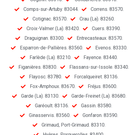
Comps-sur-Artuby. 83044.
Correns. 83570.
Cotignac. 83570.
Crau (La). 83260.
Croix-Valmer (La). 83420.
Cuers. 83390.
Draguignan. 83300.
Entrecasteaux. 83570.
Esparron-de-Pallières. 83560.
Evenos. 83330.
Farlède (La). 83210.
Fayence. 83440.
Figanières. 83830.
Flassans-sur-Issole. 83340.
Flayosc. 83780.
Forcalqueiret. 83136.
Fox-Amphoux. 83670.
Fréjus. 83600.
Garde (La). 83130.
Garde-Freinet (La). 83680.
Garéoult. 83136.
Gassin. 83580.
Ginasservis. 83560.
Gonfaron. 83590.
Grimaud, Port-Grimaud. 83310.
Hyères, Porquerolles. 83400.