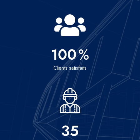
100
%
Clients satisfaits
35