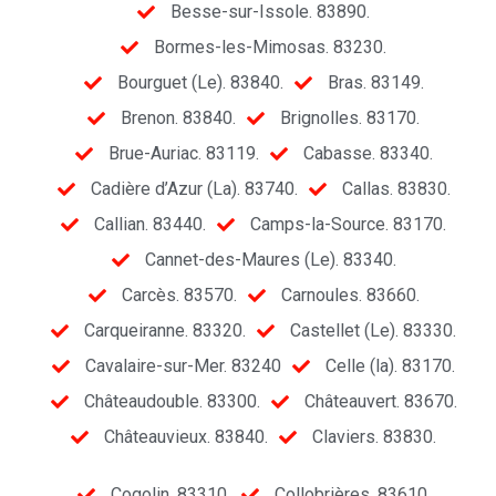
Besse-sur-Issole. 83890.
Bormes-les-Mimosas. 83230.
Bourguet (Le). 83840.
Bras. 83149.
Brenon. 83840.
Brignolles. 83170.
Brue-Auriac. 83119.
Cabasse. 83340.
Cadière d’Azur (La). 83740.
Callas. 83830.
Callian. 83440.
Camps-la-Source. 83170.
Cannet-des-Maures (Le). 83340.
Carcès. 83570.
Carnoules. 83660.
Carqueiranne. 83320.
Castellet (Le). 83330.
Cavalaire-sur-Mer. 83240
Celle (la). 83170.
Châteaudouble. 83300.
Châteauvert. 83670.
Châteauvieux. 83840.
Claviers. 83830.
Cogolin. 83310.
Collobrières. 83610.