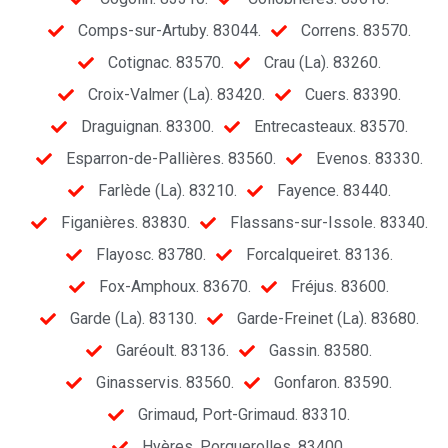
Comps-sur-Artuby. 83044.
Correns. 83570.
Cotignac. 83570.
Crau (La). 83260.
Croix-Valmer (La). 83420.
Cuers. 83390.
Draguignan. 83300.
Entrecasteaux. 83570.
Esparron-de-Pallières. 83560.
Evenos. 83330.
Farlède (La). 83210.
Fayence. 83440.
Figanières. 83830.
Flassans-sur-Issole. 83340.
Flayosc. 83780.
Forcalqueiret. 83136.
Fox-Amphoux. 83670.
Fréjus. 83600.
Garde (La). 83130.
Garde-Freinet (La). 83680.
Garéoult. 83136.
Gassin. 83580.
Ginasservis. 83560.
Gonfaron. 83590.
Grimaud, Port-Grimaud. 83310.
Hyères, Porquerolles. 83400.