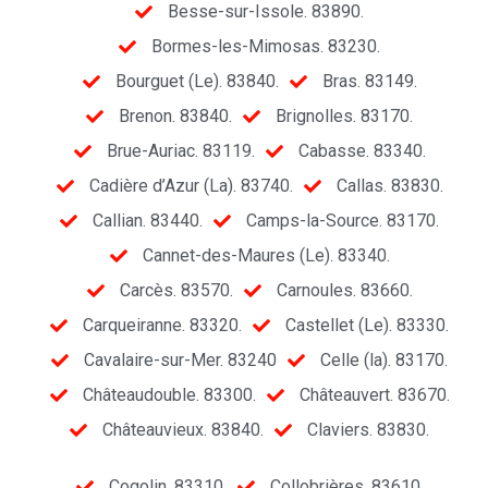
Besse-sur-Issole. 83890.
Bormes-les-Mimosas. 83230.
Bourguet (Le). 83840.
Bras. 83149.
Brenon. 83840.
Brignolles. 83170.
Brue-Auriac. 83119.
Cabasse. 83340.
Cadière d’Azur (La). 83740.
Callas. 83830.
Callian. 83440.
Camps-la-Source. 83170.
Cannet-des-Maures (Le). 83340.
Carcès. 83570.
Carnoules. 83660.
Carqueiranne. 83320.
Castellet (Le). 83330.
Cavalaire-sur-Mer. 83240
Celle (la). 83170.
Châteaudouble. 83300.
Châteauvert. 83670.
Châteauvieux. 83840.
Claviers. 83830.
Cogolin. 83310.
Collobrières. 83610.