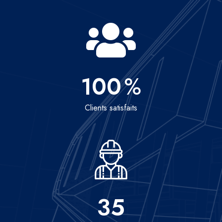
100
%
Clients satisfaits
35