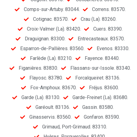
Comps-sur-Artuby. 83044.
Correns. 83570.
Cotignac. 83570.
Crau (La). 83260.
Croix-Valmer (La). 83420.
Cuers. 83390.
Draguignan. 83300.
Entrecasteaux. 83570.
Esparron-de-Pallières. 83560.
Evenos. 83330.
Farlède (La). 83210.
Fayence. 83440.
Figanières. 83830.
Flassans-sur-Issole. 83340.
Flayosc. 83780.
Forcalqueiret. 83136.
Fox-Amphoux. 83670.
Fréjus. 83600.
Garde (La). 83130.
Garde-Freinet (La). 83680.
Garéoult. 83136.
Gassin. 83580.
Ginasservis. 83560.
Gonfaron. 83590.
Grimaud, Port-Grimaud. 83310.
Hyères, Porquerolles. 83400.