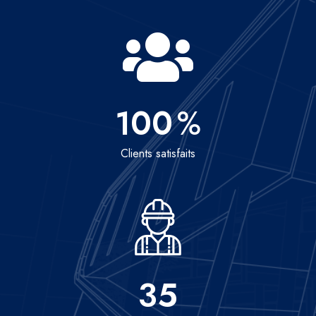
100
%
Clients satisfaits
35