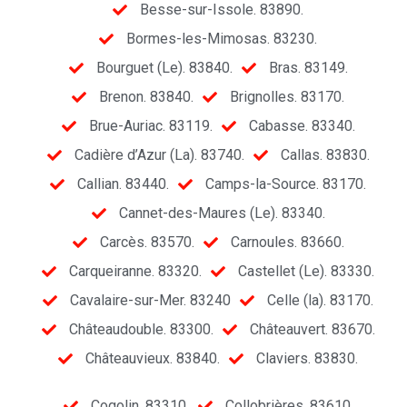
Besse-sur-Issole. 83890.
Bormes-les-Mimosas. 83230.
Bourguet (Le). 83840.
Bras. 83149.
Brenon. 83840.
Brignolles. 83170.
Brue-Auriac. 83119.
Cabasse. 83340.
Cadière d’Azur (La). 83740.
Callas. 83830.
Callian. 83440.
Camps-la-Source. 83170.
Cannet-des-Maures (Le). 83340.
Carcès. 83570.
Carnoules. 83660.
Carqueiranne. 83320.
Castellet (Le). 83330.
Cavalaire-sur-Mer. 83240
Celle (la). 83170.
Châteaudouble. 83300.
Châteauvert. 83670.
Châteauvieux. 83840.
Claviers. 83830.
Cogolin. 83310.
Collobrières. 83610.