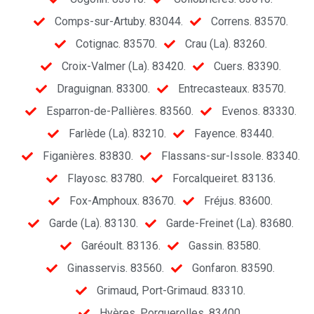
Comps-sur-Artuby. 83044.
Correns. 83570.
Cotignac. 83570.
Crau (La). 83260.
Croix-Valmer (La). 83420.
Cuers. 83390.
Draguignan. 83300.
Entrecasteaux. 83570.
Esparron-de-Pallières. 83560.
Evenos. 83330.
Farlède (La). 83210.
Fayence. 83440.
Figanières. 83830.
Flassans-sur-Issole. 83340.
Flayosc. 83780.
Forcalqueiret. 83136.
Fox-Amphoux. 83670.
Fréjus. 83600.
Garde (La). 83130.
Garde-Freinet (La). 83680.
Garéoult. 83136.
Gassin. 83580.
Ginasservis. 83560.
Gonfaron. 83590.
Grimaud, Port-Grimaud. 83310.
Hyères, Porquerolles. 83400.