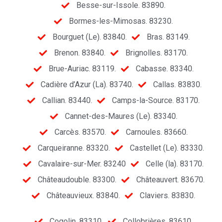
Besse-sur-Issole. 83890.
Bormes-les-Mimosas. 83230.
Bourguet (Le). 83840.
Bras. 83149.
Brenon. 83840.
Brignolles. 83170.
Brue-Auriac. 83119.
Cabasse. 83340.
Cadière d’Azur (La). 83740.
Callas. 83830.
Callian. 83440.
Camps-la-Source. 83170.
Cannet-des-Maures (Le). 83340.
Carcès. 83570.
Carnoules. 83660.
Carqueiranne. 83320.
Castellet (Le). 83330.
Cavalaire-sur-Mer. 83240
Celle (la). 83170.
Châteaudouble. 83300.
Châteauvert. 83670.
Châteauvieux. 83840.
Claviers. 83830.
Cogolin. 83310.
Collobrières. 83610.