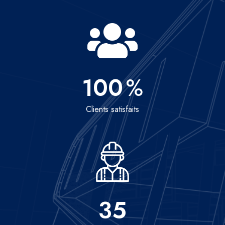
100
%
Clients satisfaits
35