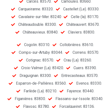
Carcès. 83570.
Carnoules. 83660.
Carqueiranne. 83320.
Castellet (Le). 83330.
Cavalaire-sur-Mer. 83240
Celle (la). 83170.
Châteaudouble. 83300.
Châteauvert. 83670.
Châteauvieux. 83840.
Claviers. 83830.
Cogolin. 83310.
Collobrières. 83610.
Comps-sur-Artuby. 83044.
Correns. 83570.
Cotignac. 83570.
Crau (La). 83260.
Croix-Valmer (La). 83420.
Cuers. 83390.
Draguignan. 83300.
Entrecasteaux. 83570.
Esparron-de-Pallières. 83560.
Evenos. 83330.
Farlède (La). 83210.
Fayence. 83440.
Figanières. 83830.
Flassans-sur-Issole. 83340.
Flayosc. 83780.
Forcalqueiret. 83136.