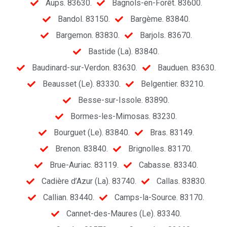
Aups. 83630.
Bagnols-en-Forêt. 83600.
Bandol. 83150.
Bargème. 83840.
Bargemon. 83830.
Barjols. 83670.
Bastide (La). 83840.
Baudinard-sur-Verdon. 83630.
Bauduen. 83630.
Beausset (Le). 83330.
Belgentier. 83210.
Besse-sur-Issole. 83890.
Bormes-les-Mimosas. 83230.
Bourguet (Le). 83840.
Bras. 83149.
Brenon. 83840.
Brignolles. 83170.
Brue-Auriac. 83119.
Cabasse. 83340.
Cadière d’Azur (La). 83740.
Callas. 83830.
Callian. 83440.
Camps-la-Source. 83170.
Cannet-des-Maures (Le). 83340.