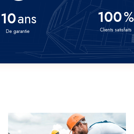
100
%
10
ans
Clients satisfaits
De garantie