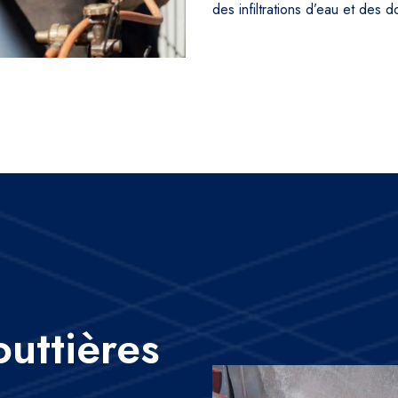
des infiltrations d’eau et des
outtières