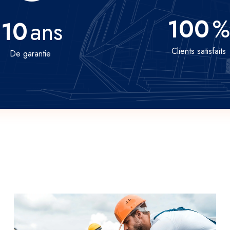
100
%
10
ans
Clients satisfaits
De garantie