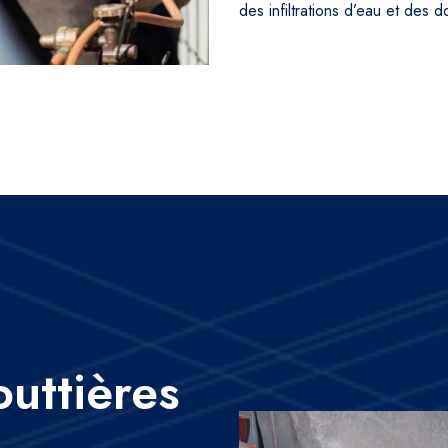
des infiltrations d’eau et des
outtières